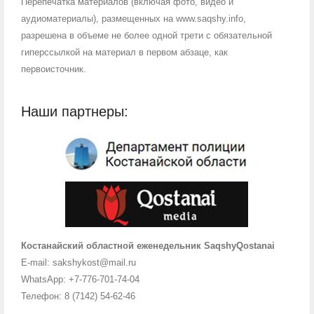
Перепечатка материалов (включая фото, видео и
аудиоматериалы), размещенных на www.saqshy.info,
разрешена в объеме не более одной трети с обязательной
гиперссылкой на материал в первом абзаце, как
первоисточник.
Наши партнеры:
Костанайский областной еженедельник SaqshyQostanai
E-mail: sakshykost@mail.ru
WhatsApp: +7-776-701-74-04
Телефон: 8 (7142) 54-62-46