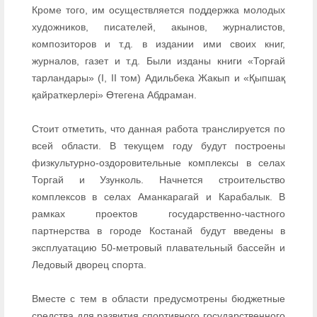
Кроме того, им осуществляется поддержка молодых
художников, писателей, акынов, журналистов,
композиторов и т.д. в издании ими своих книг,
журналов, газет и т.д. Были изданы книги «Торғай
тарландары» (I, II том) Адильбека Жакып и «Қыпшақ
қайраткерлері» Өтегена Абдраман.
Стоит отметить, что данная работа транслируется по
всей области. В текущем году будут построены
физкультурно-оздоровительные комплексы в селах
Торгай и Узунколь. Начнется строительство
комплексов в селах Аманкарагай и Карабалык. В
рамках проектов государственно-частного
партнерства в городе Костанай будут введены в
эксплуатацию 50-метровый плавательный бассейн и
Ледовый дворец спорта.
Вместе с тем в области предусмотрены бюджетные
средства для развития спортивного государственного