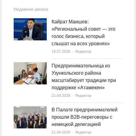
Недавние записи
Кайрат Маишев:
«Региональный совет — это
голос бизнеса, который
слышат на всех уровнях»
16.07.2026
Author
Редактор
Предпринимательница из
Узункольского района
масштабирует традиции при
поддержке «Атамекен»
21.04.2026
Author
Редактор
В Палате предпринимателей
прошли B2B-переговоры с
немецкой делегацией
21.04.2026
Author
Редактор