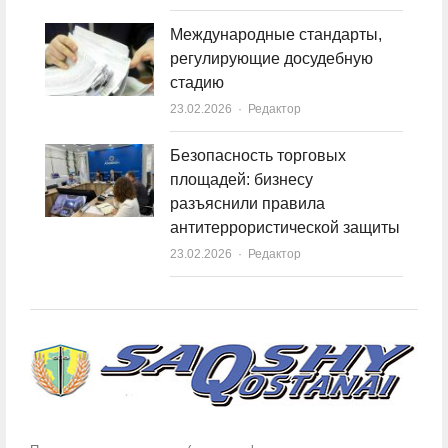
Международные стандарты,
регулирующие досудебную
стадию
23.02.2026
Author
Редактор
Безопасность торговых
площадей: бизнесу
разъяснили правила
антитеррористической защиты
23.02.2026
Author
Редактор