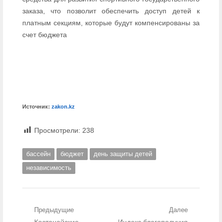
заказа, что позволит обеспечить доступ детей к
платным секциям, которые будут компенсированы за
счет бюджета
Источник:
zakon.kz
Просмотрели:
238
бассейн
бюджет
день защиты детей
независимость
Навигация по записям
Предыдущие
Далее
Предыдущий пост:
Костанайские
Следующий пост:
Индекс благополучия