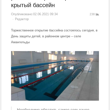
крытый бассейн
Опубликовано:
02.06.2021 09:34
238
Author
Редактор
Торжественное открытие бассейна состоялось сегодня, в
День защиты детей, в районном центре – селе
Амангельды
Необходимо обратить самое серьезное