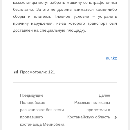
казахстанцы могут забрать машину со штрафстоянки
бесплатно. За это не должны взиматься какие-либо
сборы и платежи. Главное условие – устранить
причину нарушения, из-за которого транспорт был
доставлен на специальную площадку.
nur.kz
Просмотрели:
121
Навигация по записям
Предыдущие
Далее
Предыдущий пост:
Полицейские
Следующий пост:
Розовые пеликаны
разыскивают без вести
прилетели в
пропавшего
Костанайскую область
костанайца Мейирбека