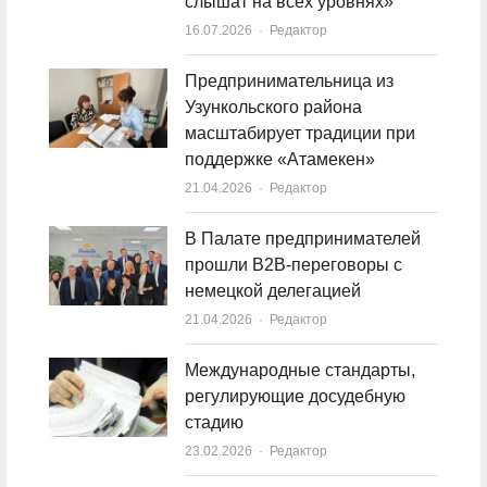
слышат на всех уровнях»
16.07.2026
Author
Редактор
Предпринимательница из
Узункольского района
масштабирует традиции при
поддержке «Атамекен»
21.04.2026
Author
Редактор
В Палате предпринимателей
прошли B2B-переговоры с
немецкой делегацией
21.04.2026
Author
Редактор
Международные стандарты,
регулирующие досудебную
стадию
23.02.2026
Author
Редактор