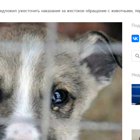
редложил ужесточить наказания за жестокое обращение с животными, п
Под
Найт
Нед