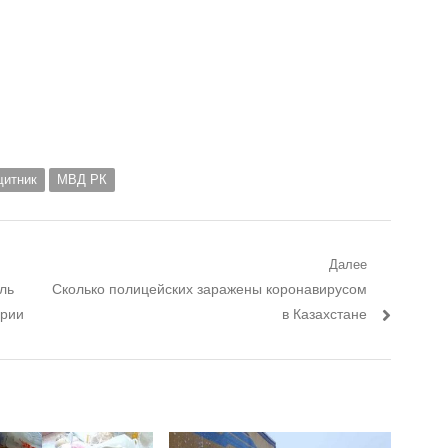
щитник
МВД РК
Далее
ль
Следующий пост:
Сколько полицейских заражены коронавирусом
арии
в Казахстане