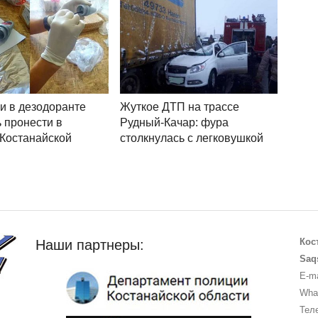
и в дезодоранте
Жуткое ДТП на трассе
 пронести в
Рудный-Качар: фура
Костанайской
столкнулась с легковушкой
Кос
Наши партнеры:
Saq
E-ma
What
Теле