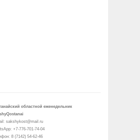
танайский областной еженедельник
shyQostanai
il: sakshykost@mail.ru
sApp: +7-776-701-74-04
фон: 8 (7142) 54-62-46