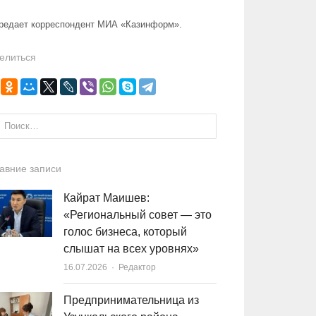
ередает корреспондент МИА «Казинформ».
елиться
и:
авние записи
Кайрат Маишев:
«Региональный совет — это
голос бизнеса, который
слышат на всех уровнях»
16.07.2026
Author
Редактор
Предпринимательница из