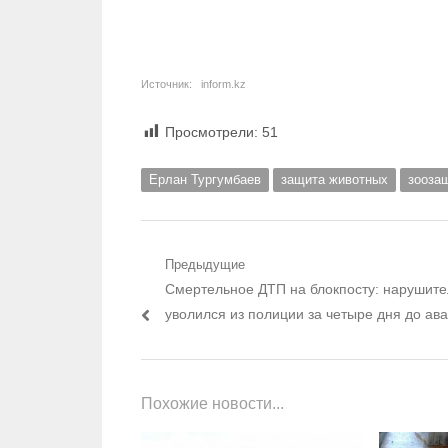
Источник:
inform.kz
Просмотрели:
51
Ерлан Тургумбаев
защита животных
зооза
Навигация по записям
Предыдущие
Предыдущий пост:
Смертельное ДТП на блокпосту: нарушите
уволился из полиции за четыре дня до ав
Похожие новости...