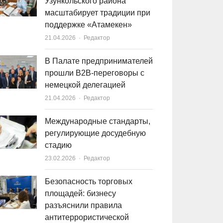
Узункольского района
масштабирует традиции при
поддержке «Атамекен»
21.04.2026
Author
Редактор
В Палате предпринимателей
прошли B2B-переговоры с
немецкой делегацией
21.04.2026
Author
Редактор
Международные стандарты,
регулирующие досудебную
стадию
23.02.2026
Author
Редактор
Безопасность торговых
площадей: бизнесу
разъяснили правила
антитеррористической