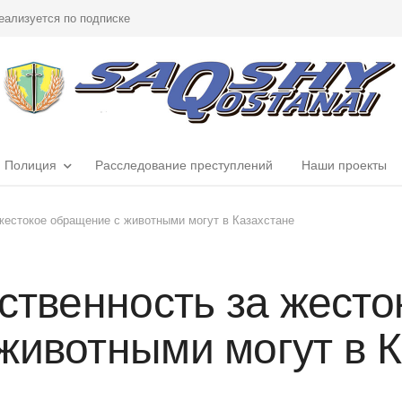
еализуется по подписке
Полиция
Расследование преступлений
Наши проекты
 жестокое обращение с животными могут в Казахстане
ственность за жесто
животными могут в К