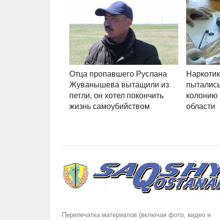
Отца пропавшего Руслана
Наркотик
Жуванышева вытащили из
пытались
петли, он хотел покончить
колонию 
жизнь самоубийством
области
Перепечатка материалов (включая фото, видео и