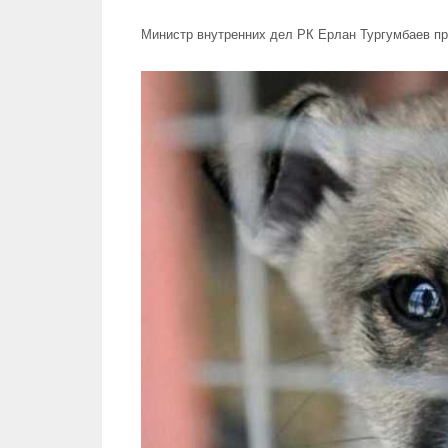
Министр внутренних дел РК Ерлан Тургумбаев п