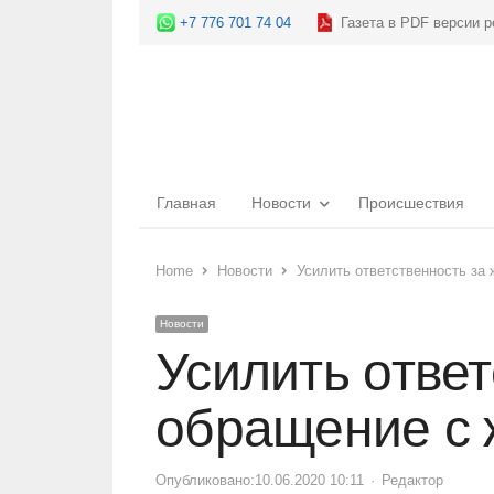
+7 776 701 74 04
Газета в PDF версии р
Главная
Новости
Происшествия
Home
Новости
Усилить ответственность за
Новости
Усилить ответ
обращение с 
Опубликовано:
10.06.2020 10:11
Author
Редактор