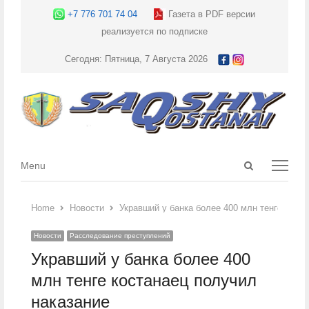
+7 776 701 74 04
Газета в PDF версии
реализуется по подписке
Сегодня: Пятница, 7 Августа 2026
Open
Menu
Menu
search
panel
Home
Новости
Укравший у банка более 400 млн тенге кост
Новости
Расследование преступлений
Укравший у банка более 400
млн тенге костанаец получил
наказание