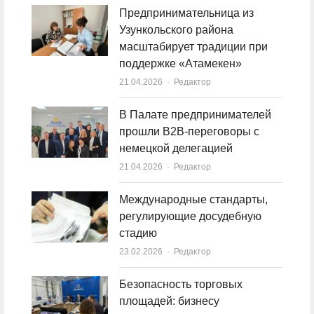
Предпринимательница из
Узункольского района
масштабирует традиции при
поддержке «Атамекен»
21.04.2026
Author
Редактор
В Палате предпринимателей
прошли B2B-переговоры с
немецкой делегацией
21.04.2026
Author
Редактор
Международные стандарты,
регулирующие досудебную
стадию
23.02.2026
Author
Редактор
Безопасность торговых
площадей: бизнесу