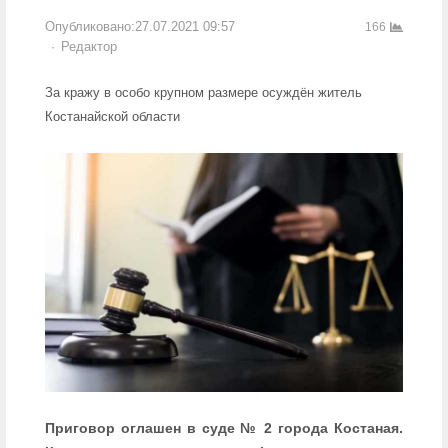
Опубликовано:
27.07.2021 09:57
166
Author
Редактор
За кражу в особо крупном размере осуждён житель
Костанайской области
Приговор оглашен в суде № 2 города Костаная.​