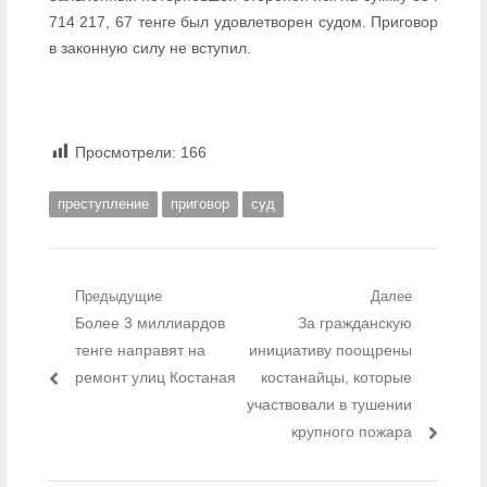
714​ 217, 67 тенге был удовлетворен судом. Приговор
в законную силу не вступил.
Просмотрели:
166
преступление
приговор
суд
Навигация по записям
Предыдущие
Далее
Предыдущий пост:
Более 3 миллиардов
Следующий пост:
За гражданскую
тенге направят на
инициативу поощрены
ремонт улиц Костаная
костанайцы, которые
участвовали в тушении
крупного пожара