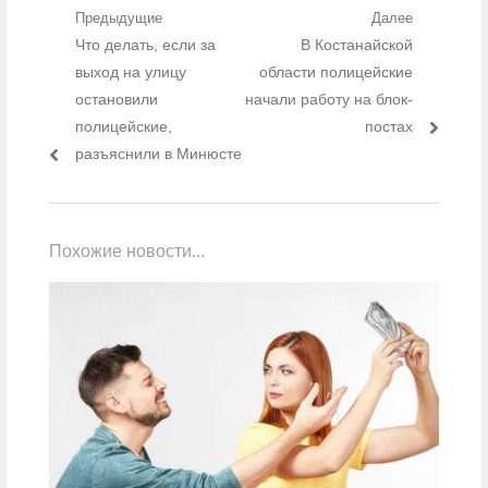
Навигация по записям
Предыдущие
Далее
Предыдущий пост:
Что делать, если за
Следующий пост:
В Костанайской
выход на улицу
области полицейские
остановили
начали работу на блок-
полицейские,
постах
разъяснили в Минюсте
Похожие новости...