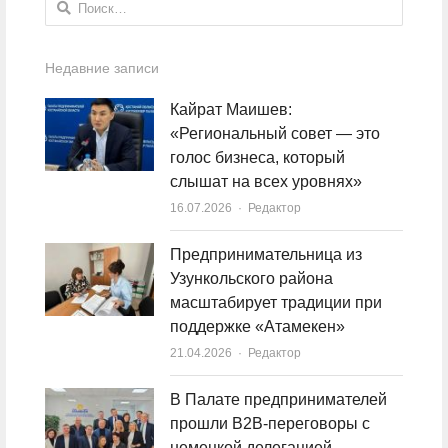
Найти:
Недавние записи
Кайрат Маишев:
«Региональный совет — это
голос бизнеса, который
слышат на всех уровнях»
16.07.2026
Author
Редактор
Предпринимательница из
Узункольского района
масштабирует традиции при
поддержке «Атамекен»
21.04.2026
Author
Редактор
В Палате предпринимателей
прошли B2B-переговоры с
немецкой делегацией