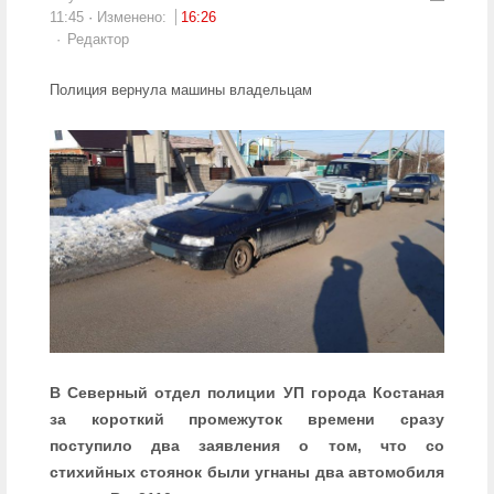
11:45
Изменено:
16:26
Author
Редактор
Полиция вернула машины владельцам
В Северный отдел полиции УП города Костаная
за короткий промежуток времени сразу
поступило два заявления о том, что со
стихийных стоянок были угнаны два автомобиля