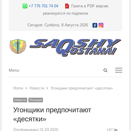
+7 776 701 74 04
Газета в PDF версии
реализуется по подписке
Сегодня: Суббота, 8 Августа 2026
Open
Menu
Menu
search
panel
Home
Новости
Угонщики предпочитают «десятки»
Новости
Полиция
Угонщики предпочитают
«десятки»
Опубликовано:
31.03.2020
197