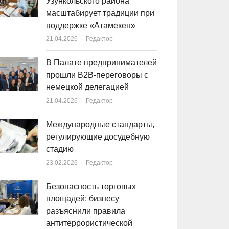
Узункольского района
масштабирует традиции при
поддержке «Атамекен»
21.04.2026
Author
Редактор
В Палате предпринимателей
прошли B2B-переговоры с
немецкой делегацией
21.04.2026
Author
Редактор
Международные стандарты,
регулирующие досудебную
стадию
23.02.2026
Author
Редактор
Безопасность торговых
площадей: бизнесу
разъяснили правила
антитеррористической