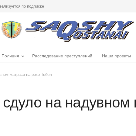
еализуется по подписке
Полиция
Расследование преступлений
Наши проекты
вном матрасе на реке Тобол
 сдуло на надувном 