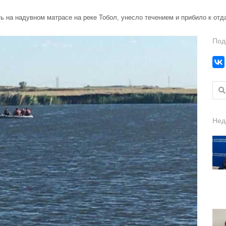
 на надувном матрасе на реке Тобол, унесло течением и прибило к отда
Под
Найт
Нед