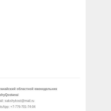
танайский областной еженедельник
shyQostanai
il: sakshykost@mail.ru
sApp: +7-776-701-74-04