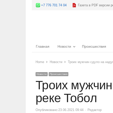
+7 776 701 74 04
Газета в PDF версии р
Главная
Новости
Происшествия
Home
Новости
Троих мужчин сдуло на наду
Новости
Происшествия
Троих мужчин
реке Тобол
Опубликовано:
23.06.2021 09:44
Author
Редактор