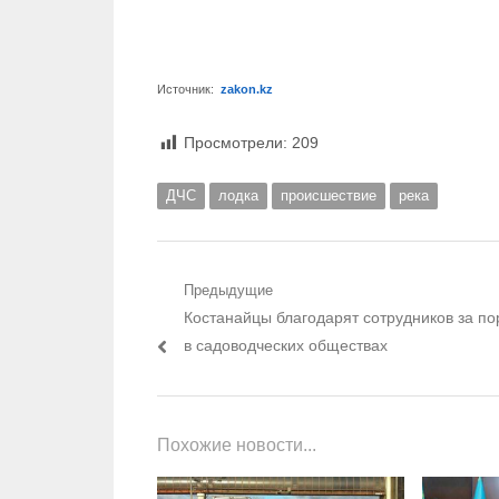
Источник:
zakon.kz
Просмотрели:
209
ДЧС
лодка
происшествие
река
Навигация по записям
Предыдущие
Предыдущий пост:
Костанайцы благодарят сотрудников за по
в садоводческих обществах
Похожие новости...