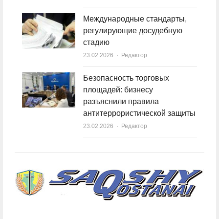
Международные стандарты,
регулирующие досудебную
стадию
23.02.2026
Author
Редактор
Безопасность торговых
площадей: бизнесу
разъяснили правила
антитеррористической защиты
23.02.2026
Author
Редактор