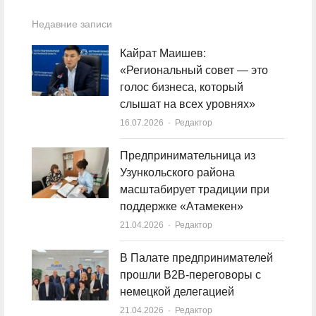
Недавние записи
Кайрат Маишев:
«Региональный совет — это
голос бизнеса, который
слышат на всех уровнях»
16.07.2026
Author
Редактор
Предпринимательница из
Узункольского района
масштабирует традиции при
поддержке «Атамекен»
21.04.2026
Author
Редактор
В Палате предпринимателей
прошли B2B-переговоры с
немецкой делегацией
21.04.2026
Author
Редактор