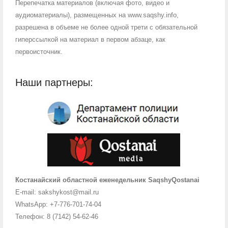
Перепечатка материалов (включая фото, видео и
аудиоматериалы), размещенных на www.saqshy.info,
разрешена в объеме не более одной трети с обязательной
гиперссылкой на материал в первом абзаце, как
первоисточник.
Наши партнеры:
Костанайский областной еженедельник SaqshyQostanai
E-mail: sakshykost@mail.ru
WhatsApp: +7-776-701-74-04
Телефон: 8 (7142) 54-62-46