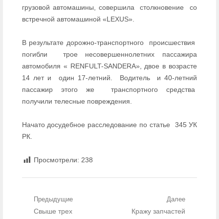
грузовой автомашины, совершила
столкновение
со
встречной автомашиной «LEXUS».
В результате дорожно-транспортного
происшествия
погибли
трое несовершеннолетних пассажира
автомобиля « RENFULT-SANDERA», двое в возрасте
14 лет и
один 17-летний.
Водитель
и 40-летний
пассажир этого же
транспортного средства
получили телесные повреждения.
Начато досудебное расследование по статье
345 УК
РК.
Просмотрели:
238
Навигация по записям
Предыдущие
Далее
Предыдущий пост:
Свыше трех
Следующий пост:
Кражу запчастей