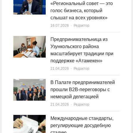
«Региональный совет — это
голос бизнеса, который
слышат на всех уровнях»
16.07.2026
Author
Редактор
Предпринимательница из
Узункольского района
масштабирует традиции при
поддержке «Атамекен»
21.04.2026
Author
Редактор
В Палате предпринимателей
прошли B2B-переговоры с
немецкой делегацией
21.04.2026
Author
Редактор
Международные стандарты,
регулирующие досудебную
стадию