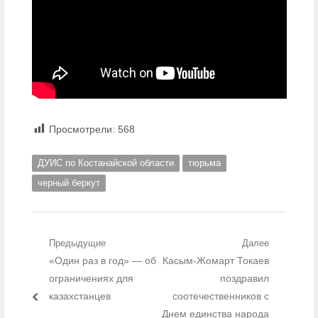
Просмотрели:
568
ДУИС по Костанайской области
тюрьма
черный беркут
Навигация по записям
Предыдущие
Далее
Предыдущий пост:
«Один раз в год» — об
Следующий пост:
Касым-Жомарт Токаев
ограничениях для
поздравил
казахстанцев
соотечественников с
Днем единства народа