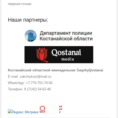
первоисточник.
Наши партнеры:
Костанайский областной еженедельник SaqshyQostanai
E-mail: sakshykost@mail.ru
WhatsApp: +7-776-701-74-04
Телефон: 8 (7142) 54-62-46