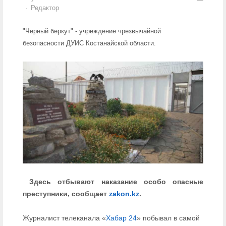
Author
Редактор
"Черный беркут" - учреждение чрезвычайной
безопасности ДУИС Костанайской области.
Здесь отбывают наказание особо опасные
преступники, сообщает
zakon.kz
.
Журналист телеканала «
Хабар 24
» побывал в самой