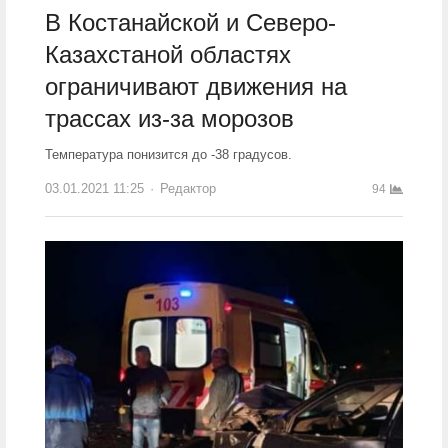
В Костанайской и Северо-
Казахстаной областях
ограничивают движения на
трассах из-за морозов
Температура понизится до -38 градусов.
03.01.2021 11:25
Author
Редактор
94