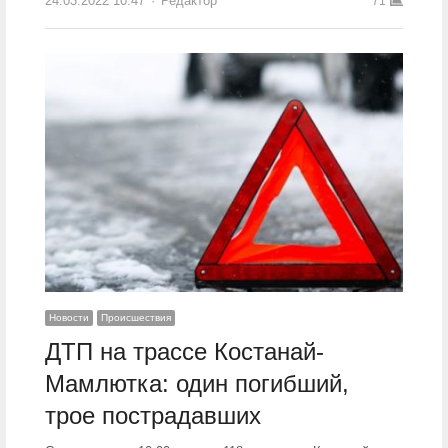
24.03.2022 10:47
Author
Редактор
71
Новости
Происшествия
ДТП на трассе Костанай-
Мамлютка: один погибший,
трое пострадавших