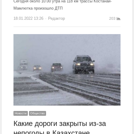
Сегодня около 10.00 утра на 118 км трассы Костанай-
Мамлютка произошло ДТП
18.01.2022 13:26
Author
Редактор
203
Новости
Общество
Какие дороги закрыты из-за
непогоды в Казахстане