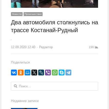
Новости
Происшествия
Два автомобиля столкнулись на
трассе Костанай-Рудный
.
12.09.2020 12:40
Author
Редактор
196
Поделиться
Найти:
Недавние записи