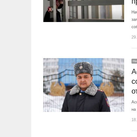
п
На
за
со
29
На
А
с
о
Ас
на
18