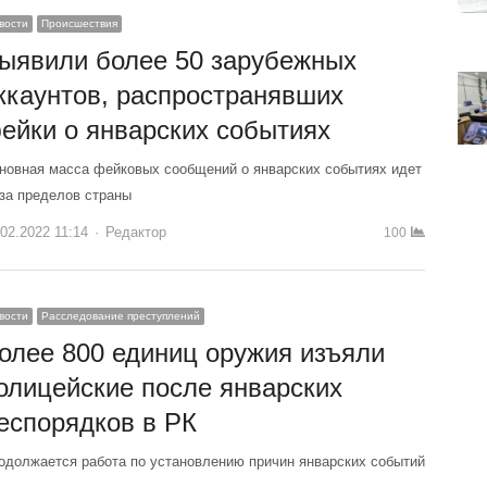
вости
Происшествия
ыявили более 50 зарубежных
ккаунтов, распространявших
ейки о январских событиях
новная масса фейковых сообщений о январских событиях идет
-за пределов страны
.02.2022 11:14
Author
Редактор
100
вости
Расследование преступлений
олее 800 единиц оружия изъяли
олицейские после январских
еспорядков в РК
одолжается работа по установлению причин январских событий