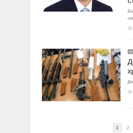
с
Бо
со
20
Но
Д
х
До
19
Навигация по записям
1
2
Страни