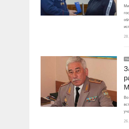
Ми
го
об
ис
28
На
З
р
М
Во
вс
уч
26