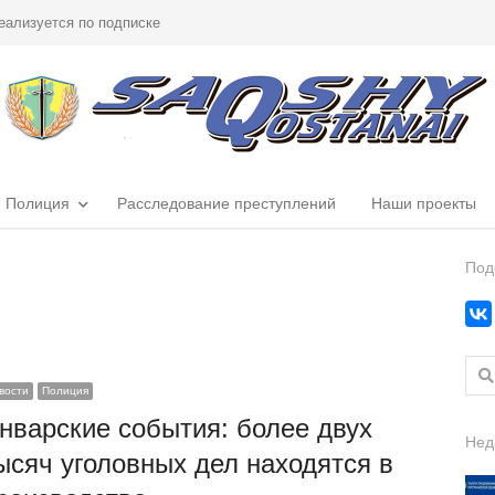
еализуется по подписке
Полиция
Расследование преступлений
Наши проекты
Под
Найт
вости
Полиция
нварские события: более двух
Нед
ысяч уголовных дел находятся в