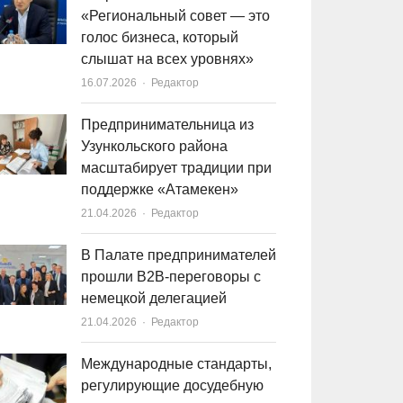
«Региональный совет — это
голос бизнеса, который
слышат на всех уровнях»
16.07.2026
Author
Редактор
Предпринимательница из
Узункольского района
масштабирует традиции при
поддержке «Атамекен»
21.04.2026
Author
Редактор
В Палате предпринимателей
прошли B2B-переговоры с
немецкой делегацией
21.04.2026
Author
Редактор
Международные стандарты,
регулирующие досудебную