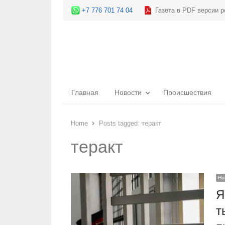
+7 776 701 74 04
Газета в PDF версии р
Главная
Новости
Происшествия
Home
Posts tagged:
теракт
теракт
Но
Я
т