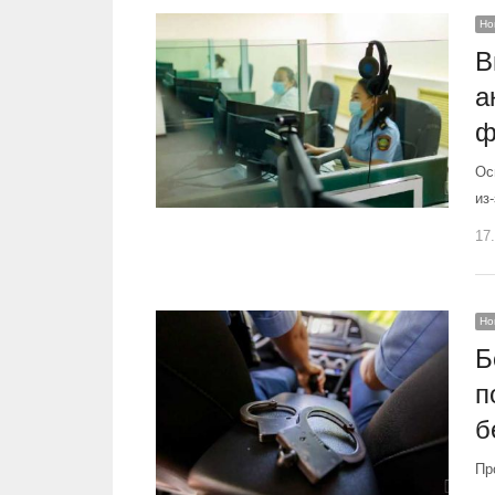
Но
В
а
ф
Ос
из
17
Но
Б
п
б
Пр