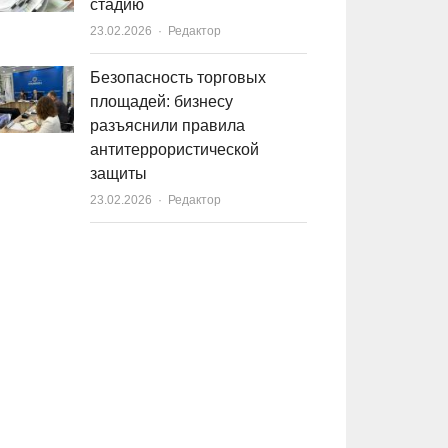
стадию
23.02.2026
Author
Редактор
Безопасность торговых
площадей: бизнесу
разъяснили правила
антитеррористической
защиты
23.02.2026
Author
Редактор