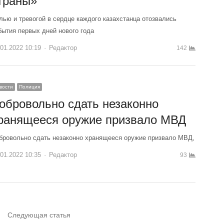
траны»
лью и тревогой в сердце каждого казахстанца отозвались
бытия первых дней нового года
.01.2022 10:19
Author
Редактор
142
вости
Полиция
обровольно сдать незаконно
ранящееся оружие призвало МВД
бровольно сдать незаконно хранящееся оружие призвало МВД,
.01.2022 10:35
Author
Редактор
93
Следующая статья
ца
Страница