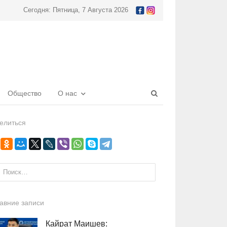
Сегодня: Пятница, 7 Августа 2026
Open
Общество
О нас
search
panel
елиться
и:
авние записи
Кайрат Маишев: