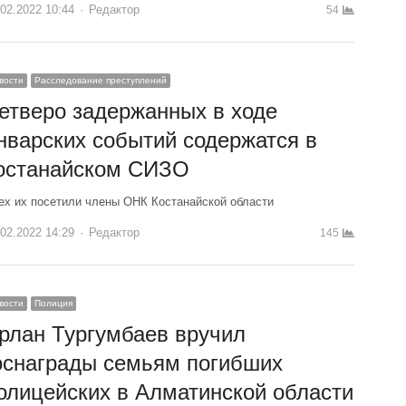
.02.2022 10:44
Author
Редактор
54
вости
Расследование преступлений
етверо задержанных в ходе
нварских событий содержатся в
останайском СИЗО
ех их посетили члены ОНК Костанайской области
.02.2022 14:29
Author
Редактор
145
вости
Полиция
рлан Тургумбаев вручил
оснаграды семьям погибших
олицейских в Алматинской области