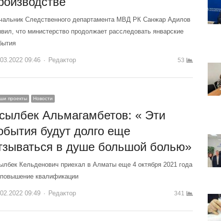
роизводстве
чальник Следственного департамента МВД РК Санжар Адилов
явил, что министерство продолжает расследовать январские
бытия
.03.2022 09:46
Author
Редактор
53
ши проекты
Новости
сылбек Альмагамбетов: « Эти
обытия будут долго еще
тзываться в душе большой болью»
ылбек Кельденович приехал в Алматы еще 4 октября 2021 года
 повышение квалификации
.02.2022 09:49
Author
Редактор
341