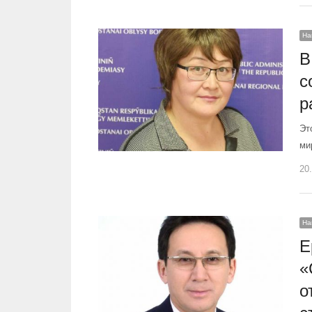
На
В
с
р
Эт
ми
20
На
Е
«
о