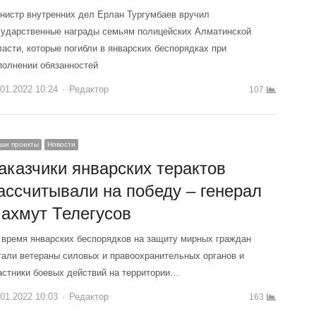
нистр внутренних дел Ерлан Тургумбаев вручил
сударственные награды семьям полицейских Алматинской
ласти, которые погибли в январских беспорядках при
полнении обязанностей
.01.2022 10:24
Author
Редактор
107
ши проекты
Новости
аказчики январских терактов
ассчитывали на победу – генерал
ахмут Телегусов
 время январских беспорядков на защиту мирных граждан
тали ветераны силовых и правоохранительных органов и
астники боевых действий на территории…
.01.2022 10:03
Author
Редактор
163