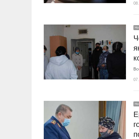
08
Но
Ч
я
к
Вс
07
Но
Е
г
п