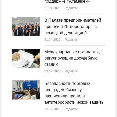
поддержке «Атамекен»
21.04.2026
Author
Редактор
В Палате предпринимателей
прошли B2B-переговоры с
немецкой делегацией
21.04.2026
Author
Редактор
Международные стандарты,
регулирующие досудебную
стадию
23.02.2026
Author
Редактор
Безопасность торговых
площадей: бизнесу
разъяснили правила
антитеррористической защиты
23.02.2026
Author
Редактор