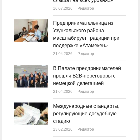
слышат на всех уровнях»
16.07.2026
Author
Редактор
Предпринимательница из
Узункольского района
масштабирует традиции при
поддержке «Атамекен»
21.04.2026
Author
Редактор
В Палате предпринимателей
прошли B2B-переговоры с
немецкой делегацией
21.04.2026
Author
Редактор
Международные стандарты,
регулирующие досудебную
стадию
23.02.2026
Author
Редактор