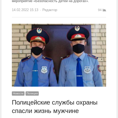
мероприятие «Безопасность детей на дорогах».
14.02.2022 15:13
Author
Редактор
94
Новости
Полиция
Полицейские службы охраны
спасли жизнь мужчине