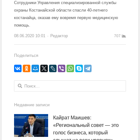
Сотрудники Управления специализированной службы
охраны Костанайской области спасли 40-летнего
костанайца, оказав ему вовремя первую медицинскую
помощь.
08.06.2020 10:01
Author
Редактор
707
Поделиться
Найти:
Недавние записи
Кайрат Маишев:
«Региональный совет — это
голос бизнеса, который