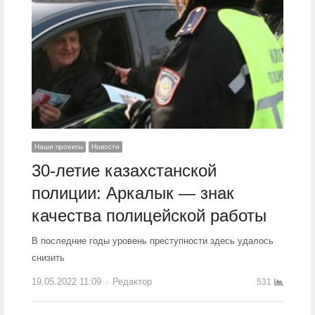
Наши проекты
Новости
30-летие казахстанской
полиции: Аркалык — знак
качества полицейской работы
В последние годы уровень преступности здесь удалось
снизить
19.05.2022 11:09
Author
Редактор
531