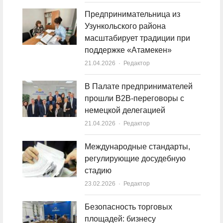
Предпринимательница из
Узункольского района
масштабирует традиции при
поддержке «Атамекен»
21.04.2026
Author
Редактор
В Палате предпринимателей
прошли B2B-переговоры с
немецкой делегацией
21.04.2026
Author
Редактор
Международные стандарты,
регулирующие досудебную
стадию
23.02.2026
Author
Редактор
Безопасность торговых
площадей: бизнесу