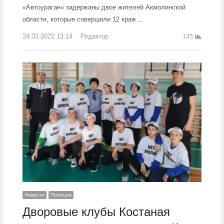
«Автоураган» задержаны двое жителей Акмолинской
области, которые совершили 12 краж…
24.03.2022 13:14
Author
Редактор
135
Новости
Полиция
Дворовые клубы Костаная