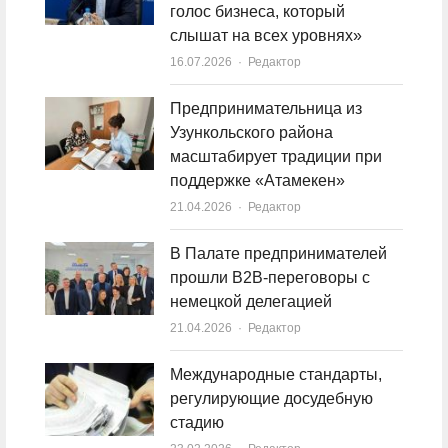
голос бизнеса, который
слышат на всех уровнях»
16.07.2026
Author
Редактор
Предпринимательница из
Узункольского района
масштабирует традиции при
поддержке «Атамекен»
21.04.2026
Author
Редактор
В Палате предпринимателей
прошли B2B-переговоры с
немецкой делегацией
21.04.2026
Author
Редактор
Международные стандарты,
регулирующие досудебную
стадию