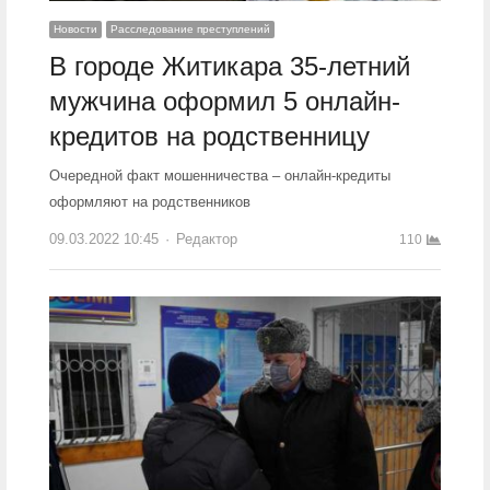
Новости
Расследование преступлений
В городе Житикара 35-летний
мужчина оформил 5 онлайн-
кредитов на родственницу
Очередной факт мошенничества – онлайн-кредиты
оформляют на родственников
09.03.2022 10:45
Author
Редактор
110