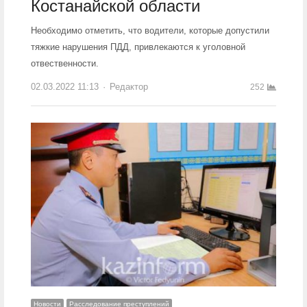
Костанайской области
Необходимо отметить, что водители, которые допустили
тяжкие нарушения ПДД, привлекаются к уголовной
отвественности.
02.03.2022 11:13
Author
Редактор
252
Новости
Расследование преступлений