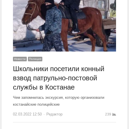
Новости
Полиция
Школьники посетили конный
взвод патрульно-постовой
службы в Костанае
Чем запомнилась экскурсия, которую организовали
костанайские полицейские
02.03.2022 12:50
Author
Редактор
239