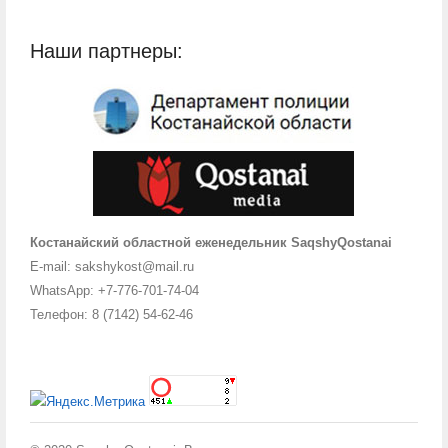
Наши партнеры:
Костанайский областной еженедельник SaqshyQostanai
E-mail: sakshykost@mail.ru
WhatsApp: +7-776-701-74-04
Телефон: 8 (7142) 54-62-46