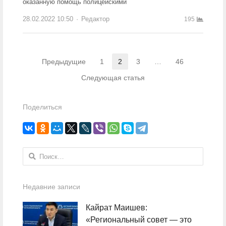
оказанную помощь полицейскими
28.02.2022 10:50
Author
Редактор
195
Навигация по записям
Предыдущие
1
2
3
…
46
Страница
Страница
Страница
Страница
Следующая статья
Поделиться
Найти:
Недавние записи
Кайрат Маишев:
«Региональный совет — это