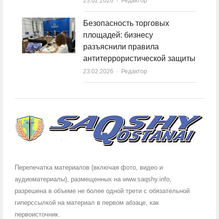
23.02.2026
Author
Редактор
Безопасность торговых
площадей: бизнесу
разъяснили правила
антитеррористической защиты
23.02.2026
Author
Редактор
Перепечатка материалов (включая фото, видео и
аудиоматериалы), размещенных на www.saqshy.info,
разрешена в объеме не более одной трети с обязательной
гиперссылкой на материал в первом абзаце, как
первоисточник.