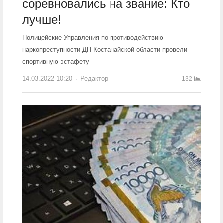
соревновались на звание: Кто
лучше!
Полицейские Управления по противодействию
наркопреступности ДП Костанайской области провели
спортивную эстафету
14.03.2022 10:20
Author
Редактор
132