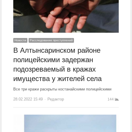
Новости
Расследование преступлений
В Алтынсаринском районе
полицейскими задержан
подозреваемый в кражах
имущества у жителей села
Все три кражи раскрыты костанайскими полицейскими
28.02.2022 15:49
Author
Редактор
144