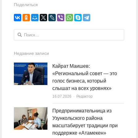
Поделиться
Найти:
Недавние записи
Кайрат Маишев:
«Региональный совет — это
голос бизнеса, который
слышат на всех уровнях»
16.07.2026
Author
Редактор
Предпринимательница из
Узункольского района
масштабирует традиции при
поддержке «Атамекен»