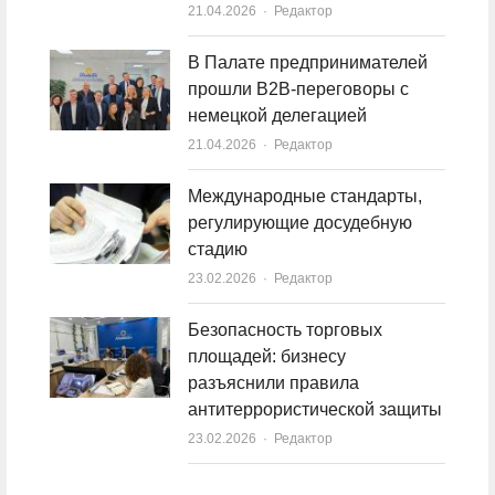
21.04.2026
Author
Редактор
В Палате предпринимателей
прошли B2B-переговоры с
немецкой делегацией
21.04.2026
Author
Редактор
Международные стандарты,
регулирующие досудебную
стадию
23.02.2026
Author
Редактор
Безопасность торговых
площадей: бизнесу
разъяснили правила
антитеррористической защиты
23.02.2026
Author
Редактор