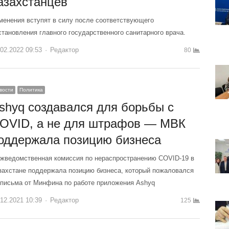
азахстанцев
менения вступят в силу после соответствующего
становления главного государственного санитарного врача.
.02.2022 09:53
Author
Редактор
80
вости
Политика
shyq создавался для борьбы с
OVID, а не для штрафов — МВК
оддержала позицию бизнеса
жведомственная комиссия по нераспространению COVID-19 в
захстане поддержала позицию бизнеса, который пожаловался
 письма от Минфина по работе приложения Ashyq
.12.2021 10:39
Author
Редактор
125