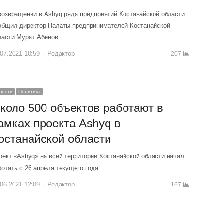
возвращении в Ashyq ряда предприятий Костанайской области
общил директор Палаты предпринимателей Костанайской
ласти Мурат Абенов
.07.2021 10:59
Author
Редактор
207
вости
Политика
коло 500 объектов работают в
амках проекта Ashyq в
останайской области
оект «Ashyq» на всей территории Костанайской области начал
ботать с 26 апреля текущего года.
.06.2021 12:09
Author
Редактор
167