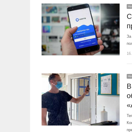
Но
С
п
За
по
16
Но
В
о
«
Те
Ко
пр