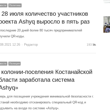
вости
Политика
 28 июля количество участников
роекта Ashyq выросло в пять раз
 последние 20 дней более 80 тысяч предпринимателей
лучили QR-коды.
.08.2021 12:26
Author
Редактор
193
вости
Полиция
 колонии-поселения Костанайской
бласти заработала система
Ashyq»
перь для посещения учреждения минимальной безопасности г.
станай необходимо отсканировать специальный QR-код и
едъявить на входе по системе «Ashyq».