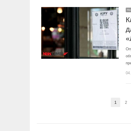
Но
К
д
«
Оп
об
пр
04
Навигация по записям
1
2
Страни