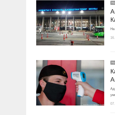
Но
A
К
На
16
Но
К
A
Ад
ум
07