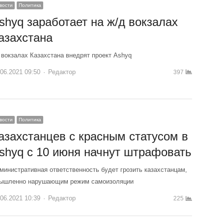
вости
Политика
shyq заработает на ж/д вокзалах
азахстана
 вокзалах Казахстана внедрят проект Ashyq
.06.2021 09:50
Author
Редактор
397
вости
Политика
азахстанцев с красным статусом в
shyq с 10 июня начнут штрафовать
министративная ответственность будет грозить казахстанцам,
ышленно нарушающим режим самоизоляции
.06.2021 10:39
Author
Редактор
225