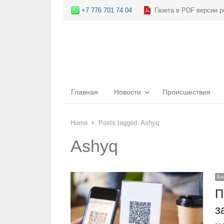
+7 776 701 74 04
Газета в PDF версии р
Главная
Новости
Происшествия
Home
Posts tagged:
Ashyq
Ashyq
Би
П
з