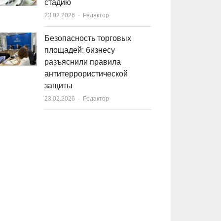
стадию
23.02.2026
Author
Редактор
Безопасность торговых
площадей: бизнесу
разъяснили правила
антитеррористической
защиты
23.02.2026
Author
Редактор