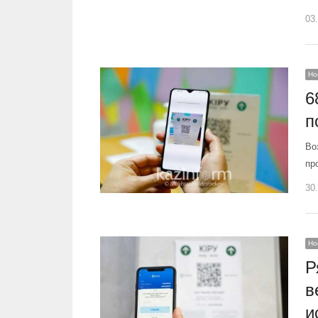
03
Но
6
п
Во
пр
30
Но
Р
в
и