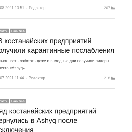
.08.2021 10:51
Author
Редактор
207
вости
Политика
8 костанайских предприятий
олучили карантинные послабления
зможность работать даже в выходные дни получили лидеры
оекта «Ashyq»
.07.2021 11:44
Author
Редактор
218
вости
Политика
яд костанайских предприятий
ернулись в Ashyq после
сключения