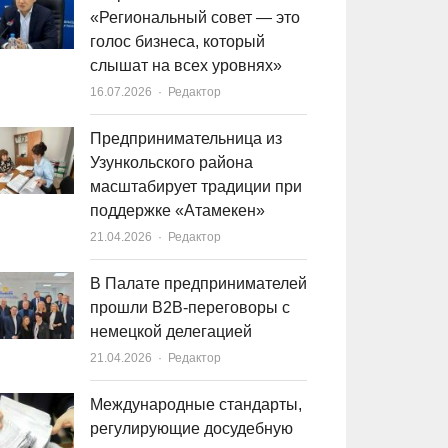
«Региональный совет — это
голос бизнеса, который
слышат на всех уровнях»
16.07.2026
Author
Редактор
Предпринимательница из
Узункольского района
масштабирует традиции при
поддержке «Атамекен»
21.04.2026
Author
Редактор
В Палате предпринимателей
прошли B2B-переговоры с
немецкой делегацией
21.04.2026
Author
Редактор
Международные стандарты,
регулирующие досудебную