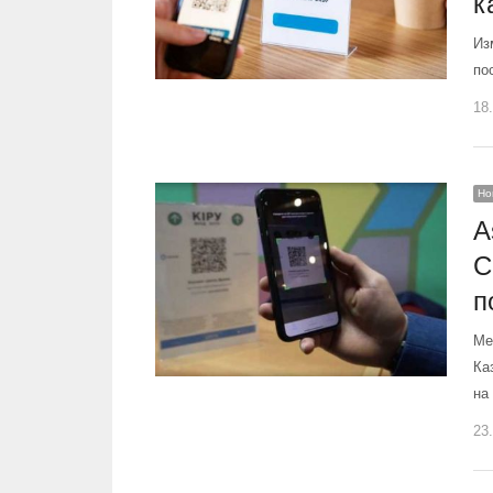
к
Из
по
18
Но
A
C
п
Ме
Ка
на
23