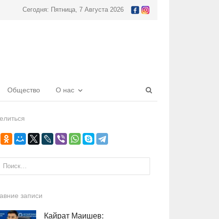
Сегодня: Пятница, 7 Августа 2026
Open
Общество
О нас
search
panel
елиться
и:
авние записи
Кайрат Маишев: