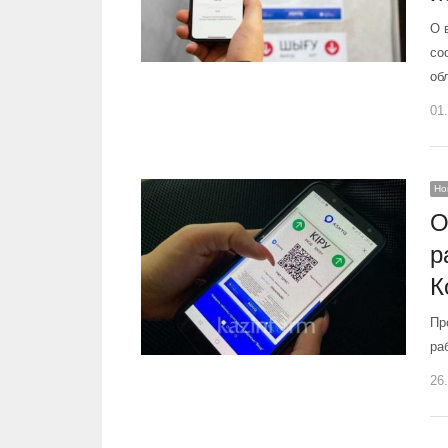
О 
со
об
01
Но
О
р
К
Пр
ра
26