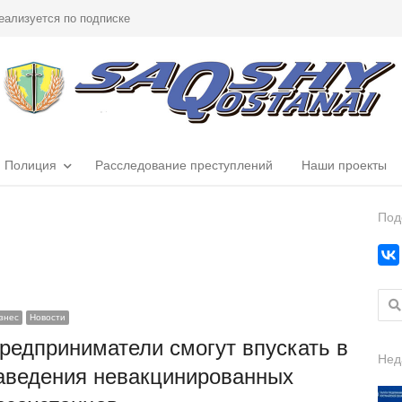
еализуется по подписке
Полиция
Расследование преступлений
Наши проекты
Под
Найт
знес
Новости
редприниматели смогут впускать в
Нед
аведения невакцинированных