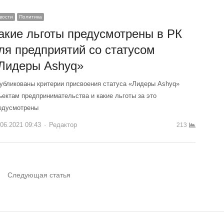
вости
Политика
акие льготы предусмотрены в РК
ля предприятий со статусом
Лидеры Ashyq»
убликованы критерии присвоения статуса «Лидеры Ashyq»
ъектам предпринимательства и какие льготы за это
едусмотрены
.06.2021 09:43
Author
Редактор
213
Следующая статья
ца
Страница