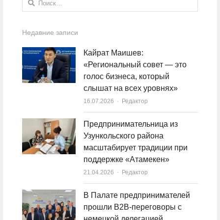
Недавние записи
Кайрат Маишев:
«Региональный совет — это
голос бизнеса, который
слышат на всех уровнях»
16.07.2026
Author
Редактор
Предпринимательница из
Узункольского района
масштабирует традиции при
поддержке «Атамекен»
21.04.2026
Author
Редактор
В Палате предпринимателей
прошли B2B-переговоры с
немецкой делегацией