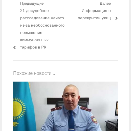
Навигация по записям
Предыдущие
Далее
Предыдущий пост:
21 досудебное
Следующий пост:
Информация о
расследование начато
перекрытии улиц
из-за необоснованного
повышения
коммунальных
тарифов в РК
Похожие новости...