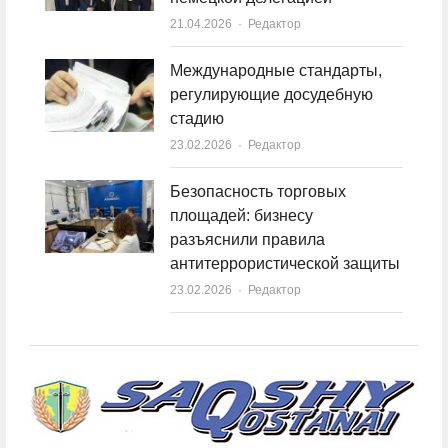
21.04.2026
Author
Редактор
Международные стандарты,
регулирующие досудебную
стадию
23.02.2026
Author
Редактор
Безопасность торговых
площадей: бизнесу
разъяснили правила
антитеррористической защиты
23.02.2026
Author
Редактор