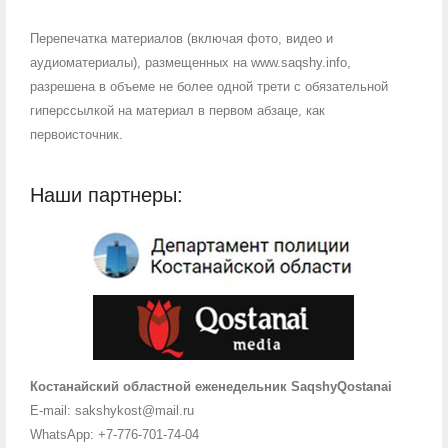
Перепечатка материалов (включая фото, видео и
аудиоматериалы), размещенных на www.saqshy.info,
разрешена в объеме не более одной трети с обязательной
гиперссылкой на материал в первом абзаце, как
первоисточник.
Наши партнеры:
Костанайский областной еженедельник SaqshyQostanai
E-mail: sakshykost@mail.ru
WhatsApp: +7-776-701-74-04