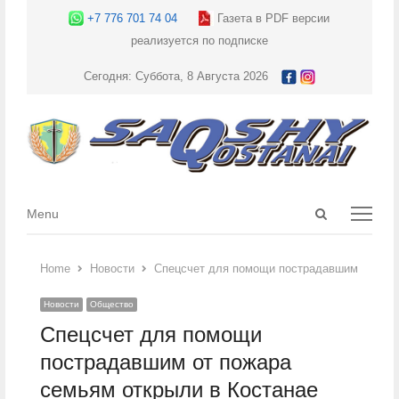
+7 776 701 74 04
Газета в PDF версии
реализуется по подписке
Сегодня: Суббота, 8 Августа 2026
Open
Menu
Menu
search
panel
Home
Новости
Спецсчет для помощи пострадавшим от пож
Новости
Общество
Спецсчет для помощи
пострадавшим от пожара
семьям открыли в Костанае