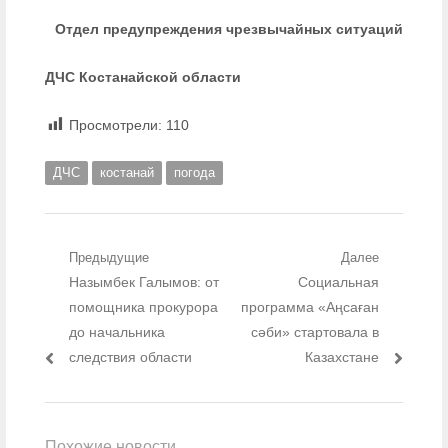
Отдел предупреждения чрезвычайных ситуаций
ДЧС Костанайской области
Просмотрели:
110
ДЧС
костанай
погода
Навигация по записям
Предыдущие
Далее
Предыдущий пост:
Назымбек Галымов: от
Социальная
Следующий
пост:
помощника прокурора
программа «Аңсаған
до начальника
сәби» стартовала в
следствия области
Казахстане
Похожие новости...