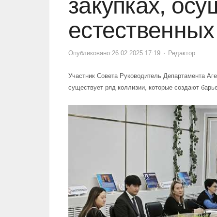
закупках, ос
естественных
Опубликовано:
26.02.2025 17:19
Author
Редактор
Участник Совета Руководитель Департамента Аген
существует ряд коллизии, которые создают барь