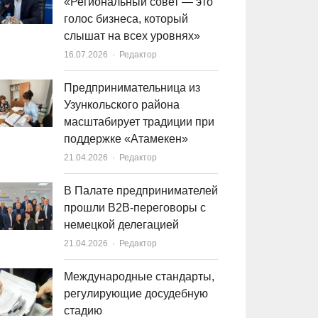
«Региональный совет — это
голос бизнеса, который
слышат на всех уровнях»
16.07.2026
Author
Редактор
Предпринимательница из
Узункольского района
масштабирует традиции при
поддержке «Атамекен»
21.04.2026
Author
Редактор
В Палате предпринимателей
прошли B2B-переговоры с
немецкой делегацией
21.04.2026
Author
Редактор
Международные стандарты,
регулирующие досудебную
стадию