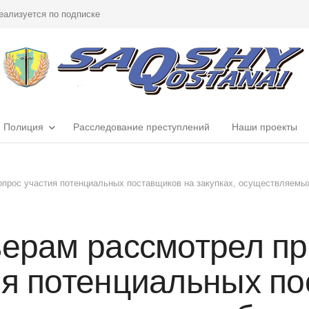
еализуется по подписке
Полиция
Расследование преступлений
Наши проекты
опрос участия потенциальных поставщиков на закупках, осуществляемы
ьерам рассмотрел п
ия потенциальных по