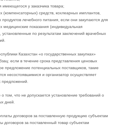
я имеющегося у заказчика товара;
х (компенсаторных) средств, кохлеарных имплантов,
 продуктов лечебного питания, если они закупаются для
х медицинские показания (индивидуальная
, установленные по результатам заключений врачебных
ий.
спублики Казахстан «о государственных закупках»
бзац: если в течение срока представления ценовых
ое предложение потенциальных поставщиков, такие
ются несостоявшимися и организатор осуществляет
х предложений.
о том, что не допускается установление требований о
ых дней.
оплаты договоров за поставленную продукцию субъектам
ты договоров за поставленный товар субъектам