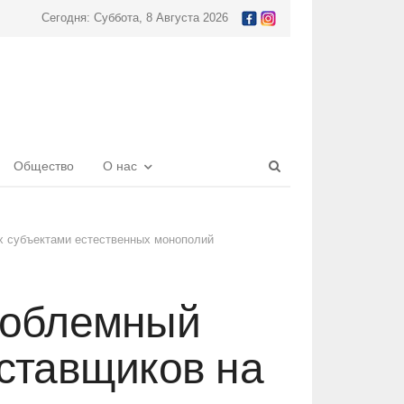
Сегодня: Суббота, 8 Августа 2026
Open
Общество
О нас
search
panel
х субъектами естественных монополий
роблемный
ставщиков на