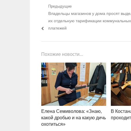
Навигация по записям
Предыдущие
Предыдущий пост:
Владельцы магазинов у дома просят выде
их отдельную тарификации коммунальных
платежей
Похожие новости...
Елена Семиволова: «Знаю,
В Костан
какой дробью и на какую дичь
проходит
охотиться»