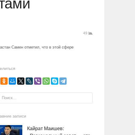
ктами
49
астан Самен отметил, что в этой сфере
елиться
и:
авние записи
Кайрат Маишев: