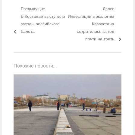
Навигация по записям
Предыдущие
Далее
Предыдущий пост:
В Костанае выступили
Следующий пост:
Инвестиции в экологию
звезды российского
Казахстана
балета
сократились за год
почти на треть
Похожие новости...