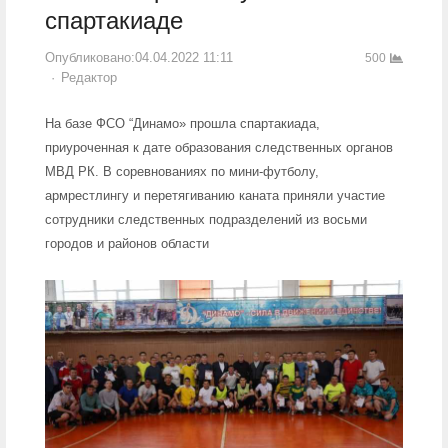
спартакиаде
Опубликовано:
04.04.2022 11:11
500
Author
Редактор
На базе ФСО “Динамо» прошла спартакиада,
приуроченная к дате образования следственных органов
МВД РК. В соревнованиях по мини-футболу,
армрестлингу и перетягиванию каната приняли участие
сотрудники следственных подразделений из восьми
городов и районов области