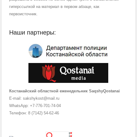
гиперссылкой на материал в первом абзаце, как
первоисточник.
Наши партнеры:
Костанайский областной еженедельник SaqshyQostanai
E-mail: sakshykost@mail.ru
WhatsApp: +7-776-701-74-04
Телефон: 8 (7142) 54-62-46