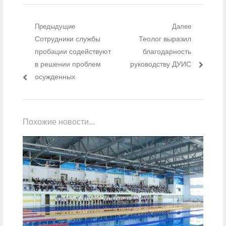
Навигация по записям
Предыдущие
Далее
Предыдущий пост:
Сотрудники службы
Следующий пост:
Теолог выразил
пробации содействуют
благодарность
в решении проблем
руководству ДУИС
осужденных
Похожие новости...