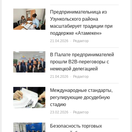
Предпринимательница из
Узункольского района
масштабирует традиции при
поддержке «Атамекен»
21.04.2026
Author
Редактор
В Палате предпринимателей
прошли B2B-переговоры с
немецкой делегацией
21.04.2026
Author
Редактор
Международные стандарты,
регулирующие досудебную
стадию
23.02.2026
Author
Редактор
Безопасность торговых