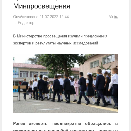
Минпросвещения
Опубликовано:
21.07.2022 12:44
80
Author
Редактор
В Министерстве просвещения изучили предложения
экспертов и результаты научных исследований
Ранее эксперты неоднократно обращались в
министерство с просьбой рассмотреть вопрос о