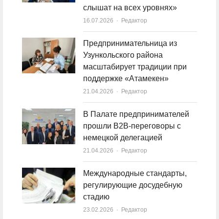
слышат на всех уровнях»
16.07.2026
Author
Редактор
Предпринимательница из
Узункольского района
масштабирует традиции при
поддержке «Атамекен»
21.04.2026
Author
Редактор
В Палате предпринимателей
прошли B2B-переговоры с
немецкой делегацией
21.04.2026
Author
Редактор
Международные стандарты,
регулирующие досудебную
стадию
23.02.2026
Author
Редактор