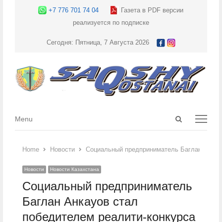
+7 776 701 74 04
Газета в PDF версии
реализуется по подписке
Сегодня: Пятница, 7 Августа 2026
Open
Menu
Menu
search
panel
Home
Новости
Социальный предприниматель Баглан Анкауо
Новости
Новости Казахстана
Социальный предприниматель
Баглан Анкауов стал
победителем реалити-конкурса