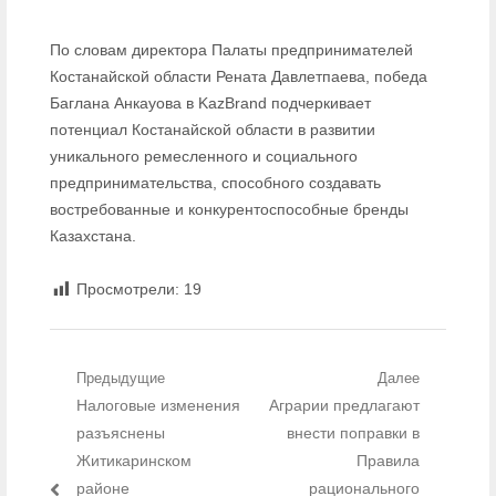
По словам директора Палаты предпринимателей
Костанайской области Рената Давлетпаева, победа
Баглана Анкауова в KazBrand подчеркивает
потенциал Костанайской области в развитии
уникального ремесленного и социального
предпринимательства, способного создавать
востребованные и конкурентоспособные бренды
Казахстана.
Просмотрели:
19
Навигация по записям
Предыдущие
Далее
Предыдущий пост:
Налоговые изменения
Следующий пост:
Аграрии предлагают
разъяснены
внести поправки в
Житикаринском
Правила
районе
рационального