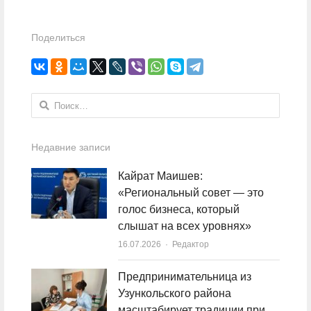
Поделиться
Найти:
Недавние записи
Кайрат Маишев:
«Региональный совет — это
голос бизнеса, который
слышат на всех уровнях»
16.07.2026
Author
Редактор
Предпринимательница из
Узункольского района
масштабирует традиции при