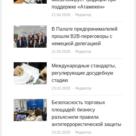
поддержке «Атамекен»
21.04.2026
Author
Редактор
В Палате предпринимателей
прошли B2B-переговоры с
немецкой делегацией
21.04.2026
Author
Редактор
Международные стандарты,
регулирующие досудебную
стадию
23.02.2026
Author
Редактор
Безопасность торговых
площадей: бизнесу
разъяснили правила
антитеррористической защиты
23.02.2026
Author
Редактор