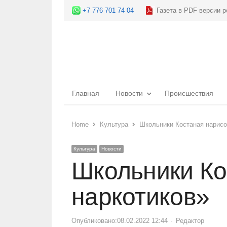
+7 776 701 74 04
Газета в PDF версии р
Главная
Новости
Происшествия
Home
Культура
Школьники Костаная нарисо
Культура
Новости
Школьники Ко
наркотиков»
Опубликовано:
08.02.2022 12:44
Author
Редактор