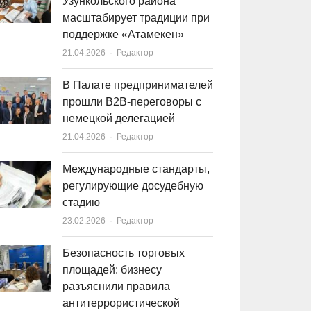
Узункольского района
масштабирует традиции при
поддержке «Атамекен»
21.04.2026
Author
Редактор
В Палате предпринимателей
прошли B2B-переговоры с
немецкой делегацией
21.04.2026
Author
Редактор
Международные стандарты,
регулирующие досудебную
стадию
23.02.2026
Author
Редактор
Безопасность торговых
площадей: бизнесу
разъяснили правила
антитеррористической