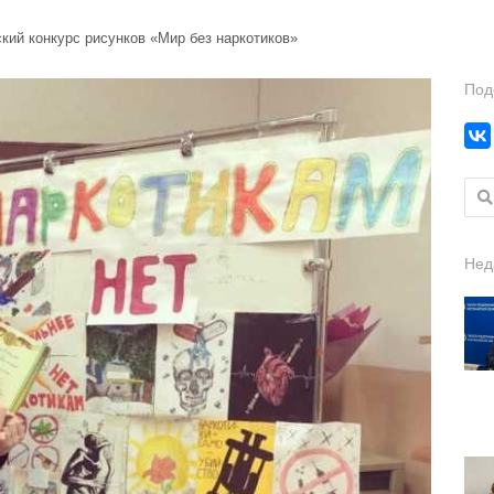
кий конкурс рисунков «Мир без наркотиков»
Под
Найт
Нед