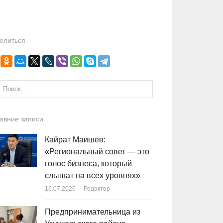
елиться
и:
авние записи
Кайрат Маишев:
«Региональный совет — это
голос бизнеса, который
слышат на всех уровнях»
16.07.2026
Author
Редактор
Предпринимательница из