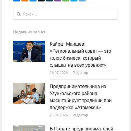
Найти:
Недавние записи
Кайрат Маишев:
«Региональный совет — это
голос бизнеса, который
слышат на всех уровнях»
16.07.2026
Author
Редактор
Предпринимательница из
Узункольского района
масштабирует традиции при
поддержке «Атамекен»
21.04.2026
Author
Редактор
В Палате предпринимателей