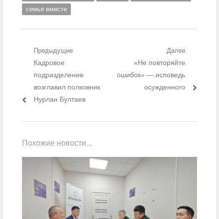
семья вместе
Навигация по записям
Предыдущие
Далее
Предыдущий пост:
Кадровое
Следующий пост:
«Не повторяйте
подразделение
ошибок» — исповедь
возглавил полковник
осужденного
Нурлан Бултаев
Похожие новости...