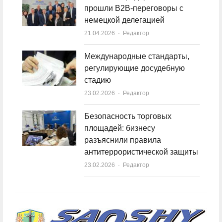
прошли B2B-переговоры с
немецкой делегацией
21.04.2026
Author
Редактор
Международные стандарты,
регулирующие досудебную
стадию
23.02.2026
Author
Редактор
Безопасность торговых
площадей: бизнесу
разъяснили правила
антитеррористической защиты
23.02.2026
Author
Редактор