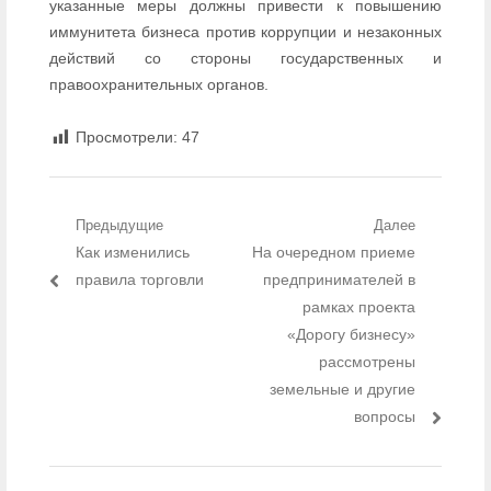
указанные меры должны привести к повышению
иммунитета бизнеса против коррупции и незаконных
действий со стороны государственных и
правоохранительных органов.
Просмотрели:
47
Навигация по записям
Предыдущие
Далее
Предыдущий пост:
Как изменились
Следующий пост:
На очередном приеме
правила торговли
предпринимателей в
рамках проекта
«Дорогу бизнесу»
рассмотрены
земельные и другие
вопросы