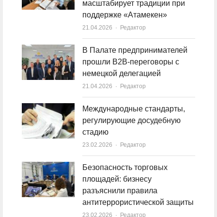
масштабирует традиции при
поддержке «Атамекен»
21.04.2026
Author
Редактор
В Палате предпринимателей
прошли B2B-переговоры с
немецкой делегацией
21.04.2026
Author
Редактор
Международные стандарты,
регулирующие досудебную
стадию
23.02.2026
Author
Редактор
Безопасность торговых
площадей: бизнесу
разъяснили правила
антитеррористической защиты
23.02.2026
Author
Редактор