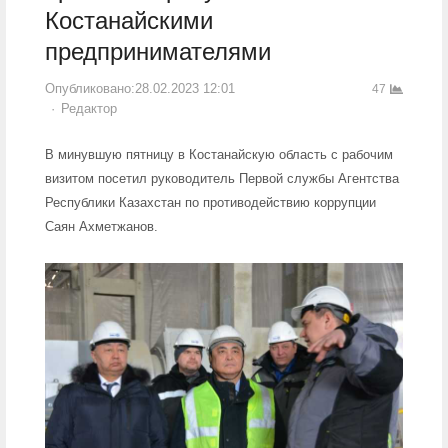
Костанайскими
предпринимателями
Опубликовано:
28.02.2023 12:01
47
Author
Редактор
В минувшую пятницу в Костанайскую область с рабочим
визитом посетил руководитель Первой службы Агентства
Республики Казахстан по противодействию коррупции
Саян Ахметжанов.