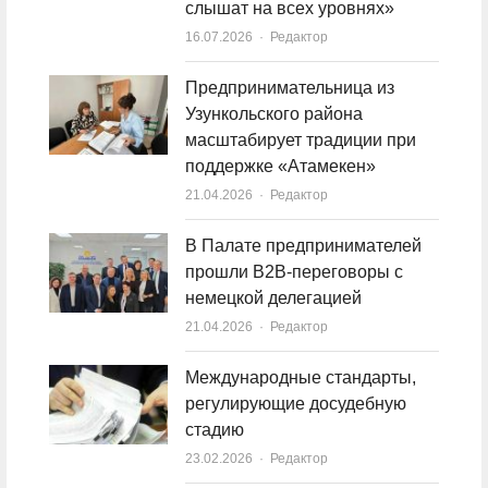
слышат на всех уровнях»
16.07.2026
Author
Редактор
Предпринимательница из
Узункольского района
масштабирует традиции при
поддержке «Атамекен»
21.04.2026
Author
Редактор
В Палате предпринимателей
прошли B2B-переговоры с
немецкой делегацией
21.04.2026
Author
Редактор
Международные стандарты,
регулирующие досудебную
стадию
23.02.2026
Author
Редактор