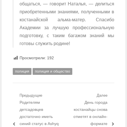
общаться, — говорит Наталья, — делиться
приобретенными знаниями, полученными в
костанайской альма-матер. Спасибо
Академии за лучшую профессиональную
подготовку, с таким багажом знаний мы
готовы служить родине!
Просмотрели:
192
полиция
полиция и общество
Навигация по записям
Предыдущие
Далее
Предыдущий пост:
Родителям
День города
Следующий
пост:
детсадовцев
костанайцы снова
достаточно иметь
отметят в онлайн-
синий статус в Ashyq
формате