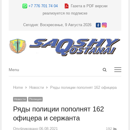
+7 776 701 74 04
Газета в PDF версии
реализуется по подписке
Сегодня: Воскресенье, 9 Августа 2026
Open
Menu
Menu
search
panel
Home
Новости
Ряды полиции пополнят 162 офицера и серж
Новости
Полиция
Ряды полиции пополнят 162
офицера и сержанта
Опубликовано:
06.08.2021
192