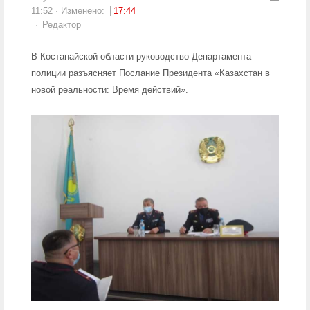
11:52
Изменено:
17:44
Author
Редактор
В Костанайской области руководство Департамента
полиции разъясняет Послание Президента «Казахстан в
новой реальности: Время действий».