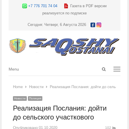
+7 776 701 74 04
Газета в PDF версии
реализуется по подписке
Сегодня: Четверг, 6 Августа 2026
Open
Menu
Menu
search
panel
Home
Новости
Реализация Послания: дойти до сельского у
Новости
Полиция
Реализация Послания: дойти
до сельского участкового
Опубликовано:
01.10.2020
102