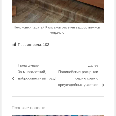
Пенсионер Каратай Кулманов отмечен ведомственной
медалью
Просмотрели:
102
Навигация по записям
Предыдущие
Далее
Предыдущий пост:
За многолетний,
Следующий пост:
Полицейские раскрыли
добросовестный труд!
серию краж с
приусадебных участков
Похожие новости...