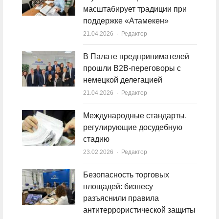
масштабирует традиции при
поддержке «Атамекен»
21.04.2026
Author
Редактор
В Палате предпринимателей
прошли B2B-переговоры с
немецкой делегацией
21.04.2026
Author
Редактор
Международные стандарты,
регулирующие досудебную
стадию
23.02.2026
Author
Редактор
Безопасность торговых
площадей: бизнесу
разъяснили правила
антитеррористической защиты