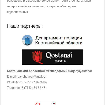
разрешена в объеме не более одной трети с обязательной
гиперссылкой на материал в первом абзаце, как
первоисточник.
Наши партнеры:
Костанайский областной еженедельник SaqshyQostanai
E-mail: sakshykost@mail.ru
WhatsApp: +7-776-701-74-04
Телефон: 8 (7142) 54-62-46