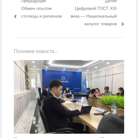
Навигация по записям
Предыдущие
Далее
Предыдущий пост:
Обмен опытом
Следующий пост:
Цифровой ГОСТ XXI
столицы и регионов
века — Национальный
каталог товаров
Похожие новости...