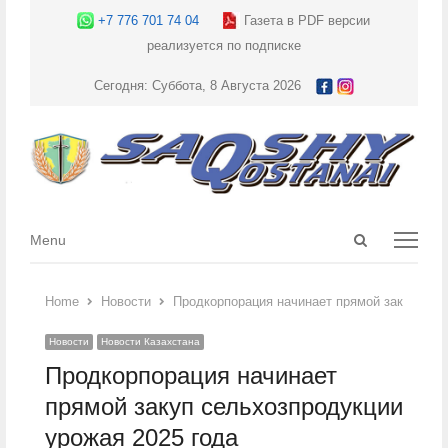
+7 776 701 74 04
Газета в PDF версии
реализуется по подписке
Сегодня: Суббота, 8 Августа 2026
Open
Menu
Menu
search
panel
Home
Новости
Продкорпорация начинает прямой закуп сел
Новости
Новости Казахстана
Продкорпорация начинает
прямой закуп сельхозпродукции
урожая 2025 года