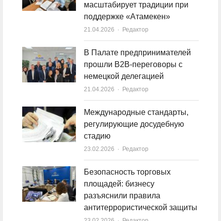
масштабирует традиции при
поддержке «Атамекен»
21.04.2026
Author
Редактор
В Палате предпринимателей
прошли B2B-переговоры с
немецкой делегацией
21.04.2026
Author
Редактор
Международные стандарты,
регулирующие досудебную
стадию
23.02.2026
Author
Редактор
Безопасность торговых
площадей: бизнесу
разъяснили правила
антитеррористической защиты
23.02.2026
Author
Редактор