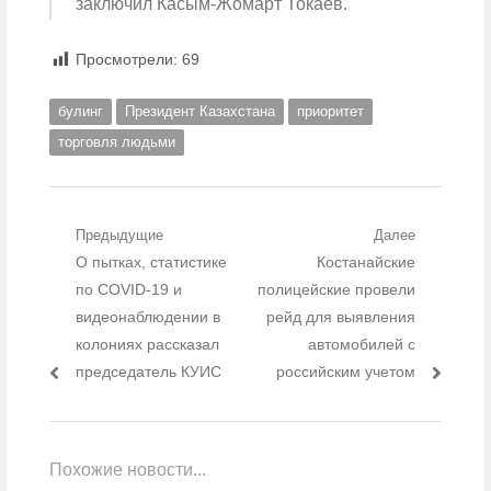
заключил Касым-Жомарт Токаев.
Просмотрели:
69
булинг
Президент Казахстана
приоритет
торговля людьми
Навигация по записям
Предыдущие
Далее
Предыдущий пост:
О пытках, статистике
Следующий пост:
Костанайские
по COVID-19 и
полицейские провели
видеонаблюдении в
рейд для выявления
колониях рассказал
автомобилей с
председатель КУИС
российским учетом
Похожие новости...