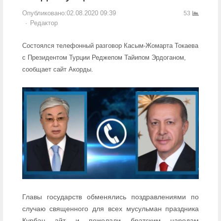
Опубликовано:
02.08.2020 09:39
53
Author
Редактор
Состоялся телефонный разговор Касым-Жомарта Токаева
с Президентом Турции Реджепом Тайипом Эрдоганом,
сообщает сайт Акорды.
Главы государств обменялись поздравлениями по
случаю священного для всех мусульман праздника
Курбан айт и пожелали братским народам