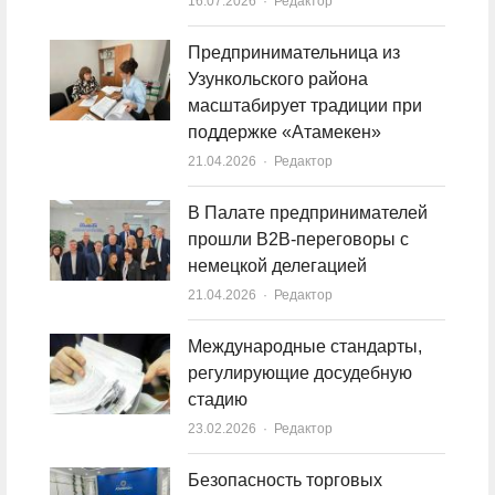
16.07.2026
Author
Редактор
Предпринимательница из
Узункольского района
масштабирует традиции при
поддержке «Атамекен»
21.04.2026
Author
Редактор
В Палате предпринимателей
прошли B2B-переговоры с
немецкой делегацией
21.04.2026
Author
Редактор
Международные стандарты,
регулирующие досудебную
стадию
23.02.2026
Author
Редактор
Безопасность торговых