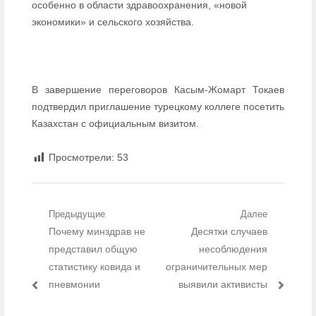
особенно в области здравоохранения, «новой
экономики» и сельского хозяйства.
В завершение переговоров Касым-Жомарт Токаев
подтвердил приглашение турецкому коллеге посетить
Казахстан с официальным визитом.
Просмотрели:
53
Навигация по записям
Предыдущие
Далее
Предыдущий пост:
Почему минздрав не
Следующий пост:
Десятки случаев
представил общую
несоблюдения
статистику ковида и
ограничительных мер
пневмонии
выявили активисты