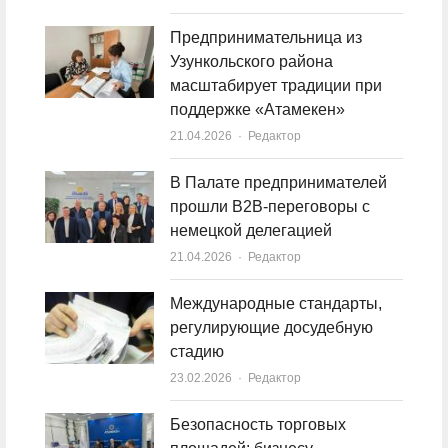
Предпринимательница из
Узункольского района
масштабирует традиции при
поддержке «Атамекен»
21.04.2026
Author
Редактор
В Палате предпринимателей
прошли B2B-переговоры с
немецкой делегацией
21.04.2026
Author
Редактор
Международные стандарты,
регулирующие досудебную
стадию
23.02.2026
Author
Редактор
Безопасность торговых