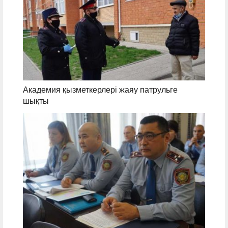
Академия қызметкерлері жаяу патрульге
шықты