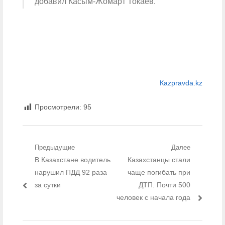
добавил Касым-Жомарт Токаев.
Каzpravda.kz
Просмотрели:
95
Навигация по записям
Предыдущие
Далее
Предыдущий пост:
В Казахстане водитель
Следующий пост:
Казахстанцы стали
нарушил ПДД 92 раза
чаще погибать при
за сутки
ДТП. Почти 500
человек с начала года