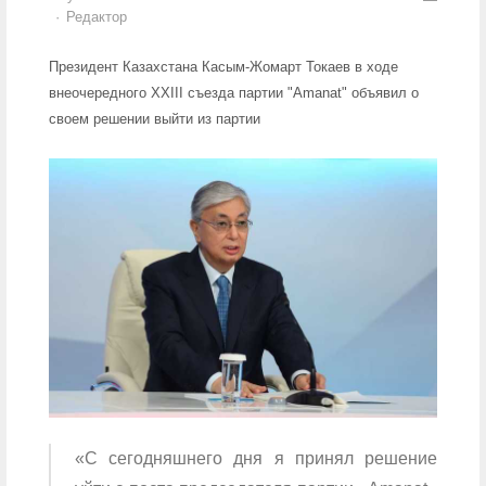
Author
Редактор
Президент Казахстана Касым-Жомарт Токаев в ходе
внеочередного XXIII съезда партии "Amanat" объявил о
своем решении выйти из партии
«С сегодняшнего дня я принял решение