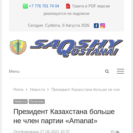
+7 776 701 74 04
Газета в PDF версии
реализуется по подписке
Сегодня: Суббота, 8 Августа 2026
Open
Menu
Menu
search
panel
Home
Новости
Президент Казахстана больше не член парт
Новости
Политика
Президент Казахстана больше
не член партии «Amanat»
Опубликовано:
27.04.2022 10:37
95