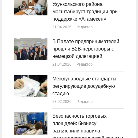
Узункольского района
масштабирует традиции при
поддержке «Атамекен»
21.04.2026
Author
Редактор
В Палате предпринимателей
прошли B2B-переговоры с
немецкой делегацией
21.04.2026
Author
Редактор
Международные стандарты,
регулирующие досудебную
стадию
23.02.2026
Author
Редактор
Безопасность торговых
площадей: бизнесу
разъяснили правила