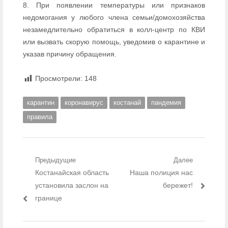
8. При появлении температуры или признаков
недомогания у любого члена семьи/домохозяйства
незамедлительно обратиться в колл-центр по КВИ
или вызвать скорую помощь, уведомив о карантине и
указав причину обращения.
Просмотрели:
148
карантин
коронавирус
костанай
пандемия
правила
Навигация по записям
Предыдущие
Далее
Предыдущий пост:
Костанайская область
Следующий пост:
Наша полиция нас
установила заслон на
бережет!
границе