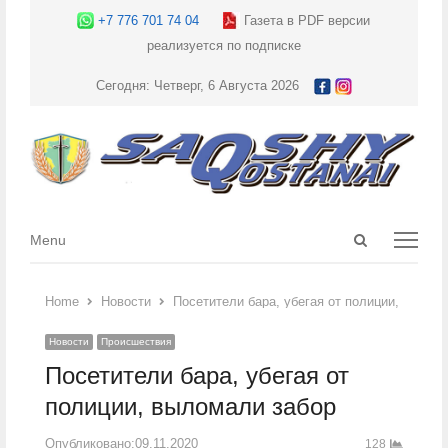
+7 776 701 74 04
Газета в PDF версии
реализуется по подписке
Сегодня: Четверг, 6 Августа 2026
Open
Menu
Menu
search
panel
Home
Новости
Посетители бара, убегая от полиции, вылом
Новости
Происшествия
Посетители бара, убегая от
полиции, выломали забор
Опубликовано:
09.11.2020
128