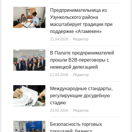
Предпринимательница из
Узункольского района
масштабирует традиции при
поддержке «Атамекен»
21.04.2026
Author
Редактор
В Палате предпринимателей
прошли B2B-переговоры с
немецкой делегацией
21.04.2026
Author
Редактор
Международные стандарты,
регулирующие досудебную
стадию
23.02.2026
Author
Редактор
Безопасность торговых
площадей: бизнесу