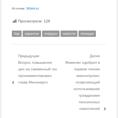
Источник:
365info.kz
Просмотрели:
128
бар
карантин
локдаун
новости
полиция
Навигация по записям
Предыдущие
Далее
Предыдущий пост:
Вопрос повышения
Следующий пост:
Мажилис одобрил в
цен на сжиженный газ
первом чтении
прокомментировал
законопроект,
глава Минэнерго
позволяющий
использование
гражданами
пенсионных
накоплений