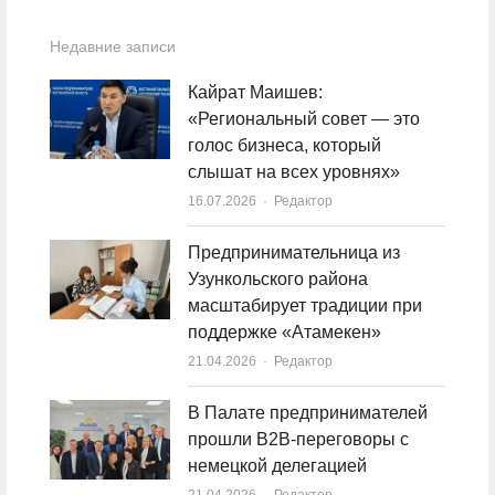
Недавние записи
Кайрат Маишев:
«Региональный совет — это
голос бизнеса, который
слышат на всех уровнях»
16.07.2026
Author
Редактор
Предпринимательница из
Узункольского района
масштабирует традиции при
поддержке «Атамекен»
21.04.2026
Author
Редактор
В Палате предпринимателей
прошли B2B-переговоры с
немецкой делегацией
21.04.2026
Author
Редактор