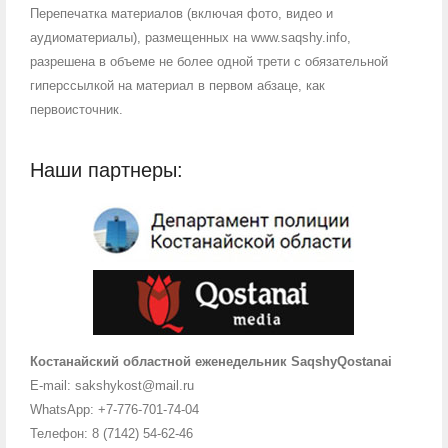
Перепечатка материалов (включая фото, видео и
аудиоматериалы), размещенных на www.saqshy.info,
разрешена в объеме не более одной трети с обязательной
гиперссылкой на материал в первом абзаце, как
первоисточник.
Наши партнеры:
Костанайский областной еженедельник SaqshyQostanai
E-mail: sakshykost@mail.ru
WhatsApp: +7-776-701-74-04
Телефон: 8 (7142) 54-62-46