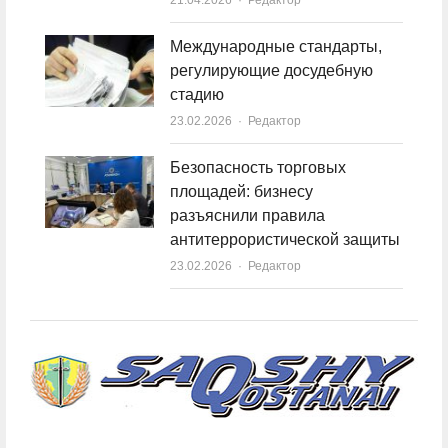
Международные стандарты,
регулирующие досудебную
стадию
23.02.2026
Author
Редактор
Безопасность торговых
площадей: бизнесу
разъяснили правила
антитеррористической защиты
23.02.2026
Author
Редактор