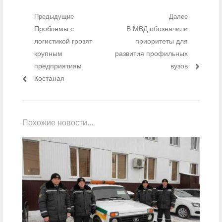
Навигация по записям
Предыдущие
Далее
Предыдущий пост:
Проблемы с
Следующий пост:
В МВД обозначили
логистикой грозят
приоритеты для
крупным
развития профильных
предприятиям
вузов
Костаная
Похожие новости...