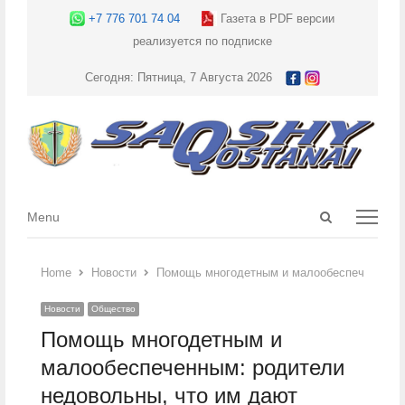
+7 776 701 74 04
Газета в PDF версии
реализуется по подписке
Сегодня: Пятница, 7 Августа 2026
Open
Menu
Menu
search
panel
Home
Новости
Помощь многодетным и малообеспеченным: р
Новости
Общество
Помощь многодетным и
малообеспеченным: родители
недовольны, что им дают