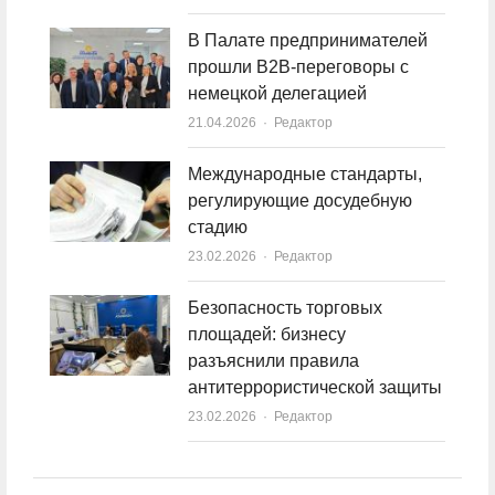
В Палате предпринимателей
прошли B2B-переговоры с
немецкой делегацией
21.04.2026
Author
Редактор
Международные стандарты,
регулирующие досудебную
стадию
23.02.2026
Author
Редактор
Безопасность торговых
площадей: бизнесу
разъяснили правила
антитеррористической защиты
23.02.2026
Author
Редактор