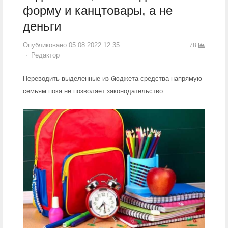
форму и канцтовары, а не
деньги
Опубликовано:
05.08.2022 12:35
78
Author
Редактор
Переводить выделенные из бюджета средства напрямую
семьям пока не позволяет законодательство