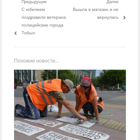
Навигация по записям
Предыдущие
Далее
Предыдущий пост:
С юбилеем
Следующий пост:
Вышла в магазин и не
поздравили ветерана
вернулась
полицейские города
Тобыл
Похожие новости...