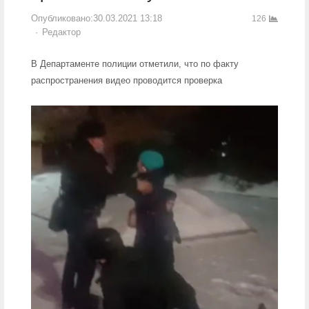
Опубликовано:
30.03.2021 13:18
126
Author
Редактор
В Департаменте полиции отметили, что по факту
распространения видео проводится проверка