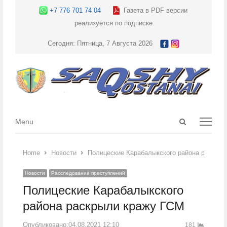
+7 776 701 74 04
Газета в PDF версии
реализуется по подписке
Сегодня: Пятница, 7 Августа 2026
Open
Menu
Menu
search
panel
Home
Новости
Полицеские Карабалыкского района раскры
Новости
Расследование преступлений
Полицеские Карабалыкского
района раскрыли кражу ГСМ
Опубликовано:
04.08.2021 12:10
181