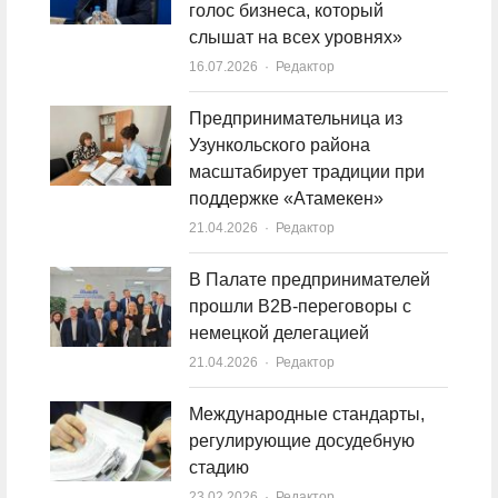
голос бизнеса, который
слышат на всех уровнях»
16.07.2026
Author
Редактор
Предпринимательница из
Узункольского района
масштабирует традиции при
поддержке «Атамекен»
21.04.2026
Author
Редактор
В Палате предпринимателей
прошли B2B-переговоры с
немецкой делегацией
21.04.2026
Author
Редактор
Международные стандарты,
регулирующие досудебную
стадию
23.02.2026
Author
Редактор