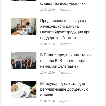
слышат на всех уровнях»
16.07.2026
Author
Редактор
Предпринимательница из
Узункольского района
масштабирует традиции при
поддержке «Атамекен»
21.04.2026
Author
Редактор
В Палате предпринимателей
прошли B2B-переговоры с
немецкой делегацией
21.04.2026
Author
Редактор
Международные стандарты,
регулирующие досудебную
стадию
23.02.2026
Author
Редактор