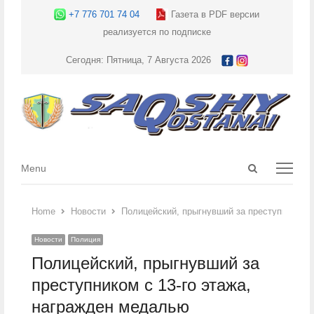
+7 776 701 74 04
Газета в PDF версии
реализуется по подписке
Сегодня: Пятница, 7 Августа 2026
Open
Menu
Menu
search
panel
Home
Новости
Полицейский, прыгнувший за преступником с
Новости
Полиция
Полицейский, прыгнувший за
преступником с 13-го этажа,
награжден медалью