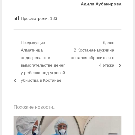
Адиля Аубакирова
Просмотрели:
183
Навигация по записям
Предыдущие
Далее
Предыдущий пост:
Алматинца
Следующий пост:
В Костанае мужчина
подозревают в
пытался сброситься с
вымогательстве денег
4 этажа
у ребенка под угрозой
убийства в Костанае
Похожие новости...