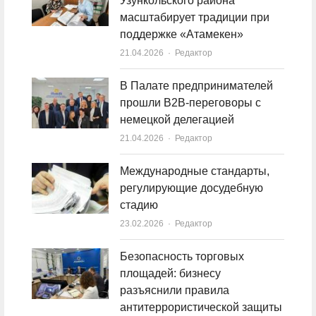
Узункольского района
масштабирует традиции при
поддержке «Атамекен»
21.04.2026
Author
Редактор
В Палате предпринимателей
прошли B2B-переговоры с
немецкой делегацией
21.04.2026
Author
Редактор
Международные стандарты,
регулирующие досудебную
стадию
23.02.2026
Author
Редактор
Безопасность торговых
площадей: бизнесу
разъяснили правила
антитеррористической защиты