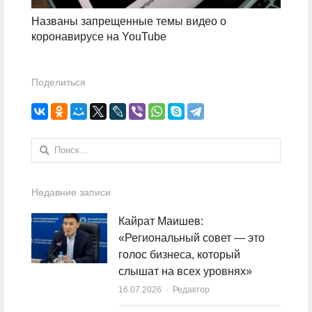
Названы запрещенные темы видео о
коронавирусе на YouTube
Поделиться
Найти:
Недавние записи
Кайрат Маишев:
«Региональный совет — это
голос бизнеса, который
слышат на всех уровнях»
16.07.2026
Author
Редактор