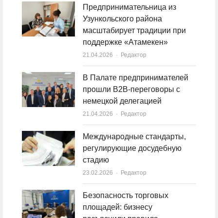
Предпринимательница из
Узункольского района
масштабирует традиции при
поддержке «Атамекен»
21.04.2026
Author
Редактор
В Палате предпринимателей
прошли B2B-переговоры с
немецкой делегацией
21.04.2026
Author
Редактор
Международные стандарты,
регулирующие досудебную
стадию
23.02.2026
Author
Редактор
Безопасность торговых
площадей: бизнесу