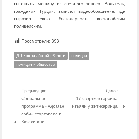
вытащили машину из снежного заноса. Водитель,
гражданин Турции, записал видеообращение, где
выразил свою благодарность костанайским
полицейским.
Просмотрели:
393
ДП Костанайской области
полиция
полиция и общество
Навигация по записям
Предыдущие
Далее
Предыдущий пост:
Социальная
Следующий пост:
17 свертков героина
программа «Аңсаған
изъяли у житикаринца
сәби» стартовала в
Казахстане