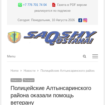
+7 776 701 74 04
Газета в PDF версии
реализуется по подписке
Сегодня: Понедельник, 10 Августа 2026
Open
Menu
Menu
search
panel
Home
Новости
Полицейские Алтынсаринского района оказа
Новости
Полиция
Полицейские Алтынсаринского
района оказали помощь
ветерану