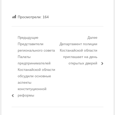
Просмотрели:
164
Навигация по записям
Предыдущие
Далее
Предыдущий пост:
Представители
Следующий пост:
Департамент полиции
регионального совета
Костанайской области
Палаты
приглашает на день
предпринимателей
открытых дверей
Костанайской области
обсудили основные
аспекты
конституционной
реформы