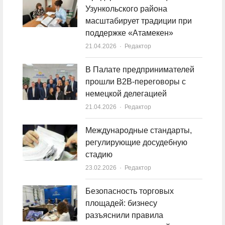
Узункольского района
масштабирует традиции при
поддержке «Атамекен»
21.04.2026
Author
Редактор
В Палате предпринимателей
прошли B2B-переговоры с
немецкой делегацией
21.04.2026
Author
Редактор
Международные стандарты,
регулирующие досудебную
стадию
23.02.2026
Author
Редактор
Безопасность торговых
площадей: бизнесу
разъяснили правила