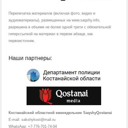
Перепечатка материалов (включая фото, видео и
аудиоматериалы), размещенных на www.saqshy.info,
разрешена в объеме не более одной трети с обязательной
гиперссылкой на материал в первом абзаце, как
первоисточник.
Наши партнеры:
Костанайский областной еженедельник SaqshyQostanai
E-mail: sakshykost@mail.ru
WhatsApp: +7-776-701-74-04