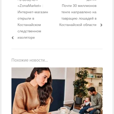
Навигация по записям
Предыдущий пост:
«ZonaMarket» :
Следующий пост:
Почти 30 миллионов
Интернет-магазин
тенге направлено на
открыли в
таврацию лошадей в
Костанайском
Костанайской области
следственном
изоляторе
Похожие новости...