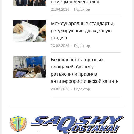
немецкой делегацией
21.04.2026
Author
Редактор
Международные стандарты,
регулирующие досудебную
стадию
23.02.2026
Author
Редактор
Безопасность торговых
площадей: бизнесу
разъяснили правила
антитеррористической защиты
23.02.2026
Author
Редактор