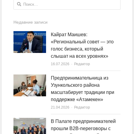
Найти:
Недавние записи
Кайрат Маишев:
«Региональный совет — это
голос бизнеса, который
слышат на всех уровнях»
16.07.2026
Author
Редактор
Предпринимательница из
Узункольского района
масштабирует традиции при
поддержке «Атамекен»
21.04.2026
Author
Редактор
В Палате предпринимателей
прошли B2B-переговоры с