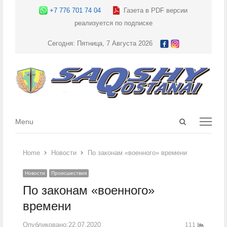
+7 776 701 74 04
Газета в PDF версии
реализуется по подписке
Сегодня: Пятница, 7 Августа 2026
Open
Menu
Menu
search
panel
Home
Новости
По законам «военного» времени
Новости
Происшествия
По законам «военного»
времени
Опубликовано:
22.07.2020
111