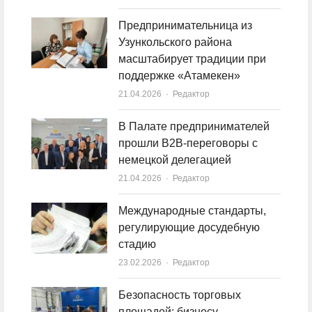
Предпринимательница из
Узункольского района
масштабирует традиции при
поддержке «Атамекен»
21.04.2026
Author
Редактор
В Палате предпринимателей
прошли B2B-переговоры с
немецкой делегацией
21.04.2026
Author
Редактор
Международные стандарты,
регулирующие досудебную
стадию
23.02.2026
Author
Редактор
Безопасность торговых
площадей: бизнесу