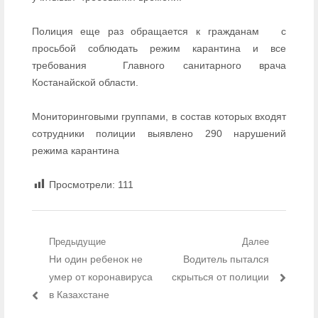
Полиция еще раз обращается к гражданам
с
просьбой соблюдать режим карантина и все
требования
Главного санитарного врача
Костанайской области.
Мониторинговыми группами, в состав которых входят
сотрудники полиции выявлено 290 нарушений
режима карантина
Просмотрели:
111
Навигация по записям
Предыдущие
Далее
Предыдущий пост:
Ни один ребенок не
Следующий пост:
Водитель пытался
умер от коронавируса
скрыться от полиции
в Казахстане