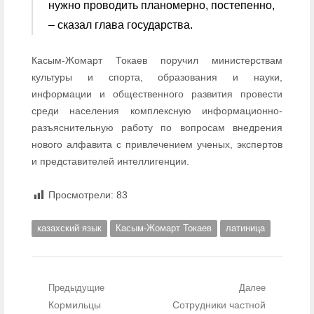
нужно проводить планомерно, постепенно,
– сказал глава государства.
Касым-Жомарт Токаев поручил министерствам
культуры и спорта, образования и науки,
информации и общественного развития провести
среди населения комплексную информационно-
разъяснительную работу по вопросам внедрения
нового алфавита с привлечением ученых, экспертов
и представителей интеллигенции.
Просмотрели:
83
казахский язык
Касым-Жомарт Токаев
латиница
Навигация по записям
Предыдущие
Далее
Предыдущий пост:
Кормильцы
Следующий пост:
Сотрудники частной