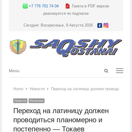
+7 776 701 74 04
Газета в PDF версии
реализуется по подписке
Сегодня: Воскресенье, 9 Августа 2026
Open
Menu
Menu
search
panel
Home
Новости
Переход на латиницу должен проводиться п
Новости
Политика
Переход на латиницу должен
проводиться планомерно и
постепенно — Токаев