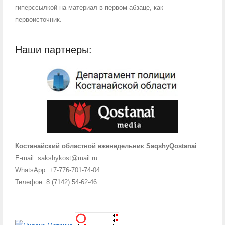
гиперссылкой на материал в первом абзаце, как
первоисточник.
Наши партнеры:
Костанайский областной еженедельник SaqshyQostanai
E-mail: sakshykost@mail.ru
WhatsApp: +7-776-701-74-04
Телефон: 8 (7142) 54-62-46