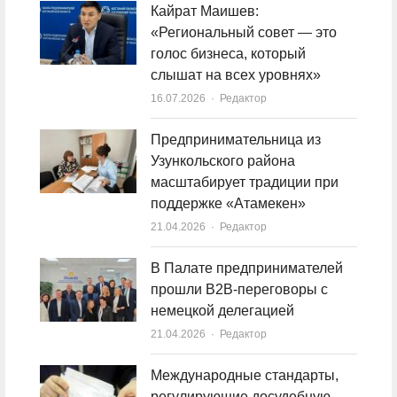
Кайрат Маишев:
«Региональный совет — это
голос бизнеса, который
слышат на всех уровнях»
16.07.2026
Author
Редактор
Предпринимательница из
Узункольского района
масштабирует традиции при
поддержке «Атамекен»
21.04.2026
Author
Редактор
В Палате предпринимателей
прошли B2B-переговоры с
немецкой делегацией
21.04.2026
Author
Редактор
Международные стандарты,
регулирующие досудебную