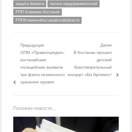
защита бизнеса
палата предпринимателей
РПП Атамекен Костанай
РППАтамекенКостанайскойобласти
Навигация по записям
Предыдущие
Далее
Предыдущий пост:
ОПМ «Правопорядок»:
Следующий пост:
В Костанае прошел
костанайские
детский
полицейские выявили
благотворительный
три факта незаконного
концерт «Біз біргеміз»!
хранения оружия
Похожие новости...