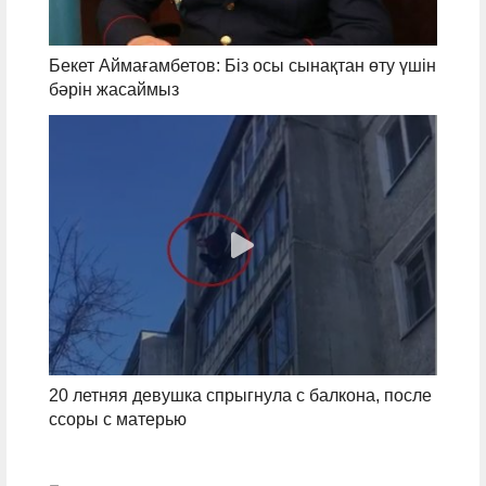
Бекет Аймағамбетов: Біз осы сынақтан өту үшін
бәрін жасаймыз
20 летняя девушка спрыгнула с балкона, после
ссоры с матерью