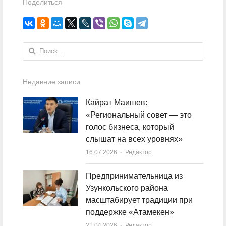
Поделиться
Найти:
Недавние записи
Кайрат Маишев:
«Региональный совет — это
голос бизнеса, который
слышат на всех уровнях»
16.07.2026
Author
Редактор
Предпринимательница из
Узункольского района
масштабирует традиции при
поддержке «Атамекен»
21.04.2026
Author
Редактор