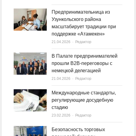
Предпринимательница из
Узункольского района
масштабирует традиции при
поддержке «Атамекен»
21.04.2026
Author
Редактор
В Палате предпринимателей
прошли B2B-переговоры с
немецкой делегацией
21.04.2026
Author
Редактор
Международные стандарты,
регулирующие досудебную
стадию
23.02.2026
Author
Редактор
Безопасность торговых