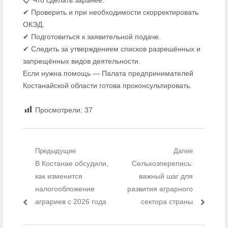
✔ Проверить и при необходимости скорректировать
ОКЭД.
✔ Подготовиться к заявительной подаче.
✔ Следить за утверждением списков разрешённых и
запрещённых видов деятельности.
Если нужна помощь — Палата предпринимателей
Костанайской области готова проконсультировать.
Просмотрели:
37
Навигация по записям
Предыдущие
Далее
Предыдущий пост:
В Костанае обсудили,
Следующий пост:
Сельхозперепись:
как изменится
важный шаг для
налогообложение
развития аграрного
аграриев с 2026 года
сектора страны