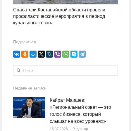
Спасатели Костанайской области провели
профилактические мероприятия в период
купального сезона
Поделиться
Найти:
Недавние записи
Кайрат Маишев:
«Региональный совет — это
голос бизнеса, который
слышат на всех уровнях»
16.07.2026
Author
Редактор