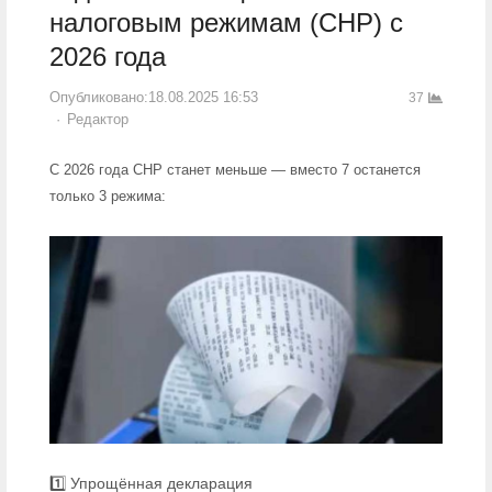
налоговым режимам (СНР) с
2026 года
Опубликовано:
18.08.2025 16:53
37
Author
Редактор
С 2026 года СНР станет меньше — вместо 7 останется
только 3 режима:
1️⃣ Упрощённая декларация