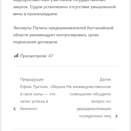
закупок. Судом установлено отсутствие умышленной
вины в произошедшем.
Эксперты Палаты предпринимателей Костанайской
области рекомендуют контролировать сроки
подписания договоров.
Просмотрели:
47
Навигация по записям
Предыдущие
Далее
Предыдущий пост:
Ефим Третьяк: «Верьте
Следующий пост:
На межведомственном
в свои силы — это
совещании обсудили
залог успеха в
вопрос по
бизнесе»
дерадикализации
осужденных лиц