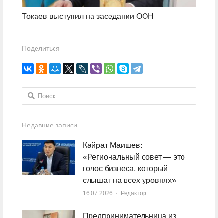
Токаев выступил на заседании ООН
Поделиться
Найти:
Недавние записи
Кайрат Маишев:
«Региональный совет — это
голос бизнеса, который
слышат на всех уровнях»
16.07.2026
Author
Редактор
Предпринимательница из