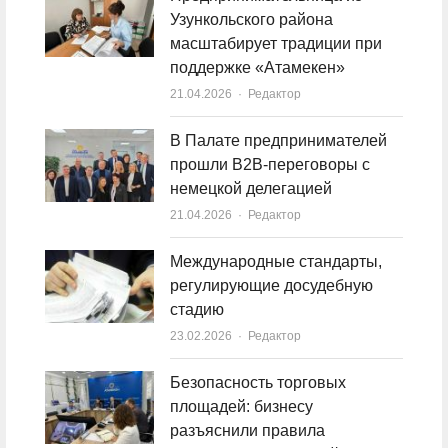
Узункольского района
масштабирует традиции при
поддержке «Атамекен»
21.04.2026
Author
Редактор
В Палате предпринимателей
прошли B2B-переговоры с
немецкой делегацией
21.04.2026
Author
Редактор
Международные стандарты,
регулирующие досудебную
стадию
23.02.2026
Author
Редактор
Безопасность торговых
площадей: бизнесу
разъяснили правила