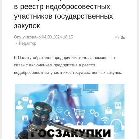
в реестр недобросовестных
участников государственных
закупок
Опубликовано:
04.03.2024 18:15
47
Author
Редактор
В Палату обратился предприниматель за помощью, в
связи с включением предприятия в реестр
недобросовестных участников государственных закупок.